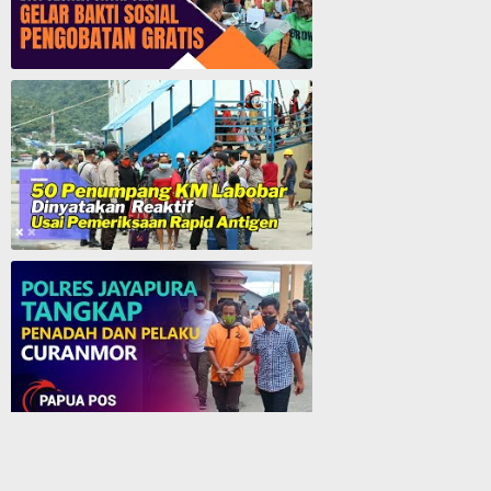
GMI Pos Pelayanan Biji Sesawi Jayapura Gelar Bakti Sosial Pengobatan Umum Gratis
50 Penumpang KM. Labobar Dinyatakan Reaktif Usai Pemeriksaan Rapid Antigen
Polres Jayapura Tangkap Penadah dan Pelaku Curanmor - Papua Pos