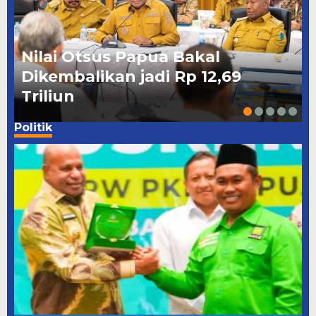
Nilai Otsus Papua Bakal
Dikembalikan jadi Rp 12,69
Triliun
Politik