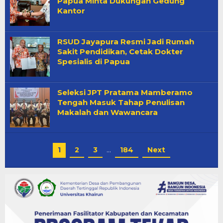
Papua Minta Dukungan Gedung
Kantor
RSUD Jayapura Resmi Jadi Rumah
Sakit Pendidikan, Cetak Dokter
Spesialis di Papua
Seleksi JPT Pratama Mamberamo
Tengah Masuk Tahap Penulisan
Makalah dan Wawancara
1
2
3
…
184
Next