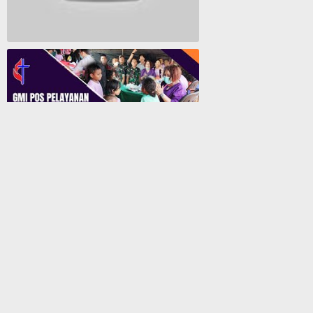
Lagu Rohani Tanpa Iklan - Lagu Pujian dan Penyembahan Paskah 2022
GMI Pos Pelayanan Biji Sesawi Jayapura Gelar Bakti Sosial Pengobatan Umum Gratis
50 Penumpang KM. Labobar Dinyatakan Reaktif Usai Pemeriksaan Rapid Antigen