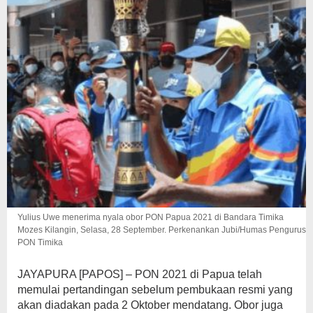
Yulius Uwe menerima nyala obor PON Papua 2021 di Bandara Timika
Mozes Kilangin, Selasa, 28 September. Perkenankan Jubi/Humas Pengurus
PON Timika
JAYAPURA [PAPOS] – PON 2021 di Papua telah
memulai pertandingan sebelum pembukaan resmi yang
akan diadakan pada 2 Oktober mendatang. Obor juga