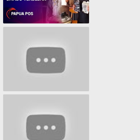
Polresta Jayapura Berhasil ungkap jaringan peredaran shabu terbesar
Lagu Timur yang Paling 2022