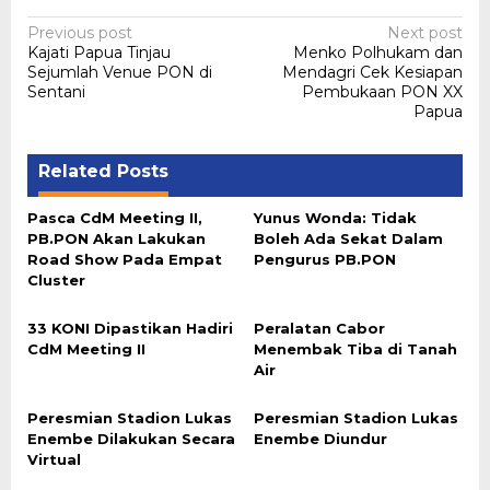
Post
Previous post
Next post
Kajati Papua Tinjau
Menko Polhukam dan
navigation
Sejumlah Venue PON di
Mendagri Cek Kesiapan
Sentani
Pembukaan PON XX
Papua
Related Posts
Pasca CdM Meeting II,
Yunus Wonda: Tidak
PB.PON Akan Lakukan
Boleh Ada Sekat Dalam
Road Show Pada Empat
Pengurus PB.PON
Cluster
33 KONI Dipastikan Hadiri
Peralatan Cabor
CdM Meeting II
Menembak Tiba di Tanah
Air
Peresmian Stadion Lukas
Peresmian Stadion Lukas
Enembe Dilakukan Secara
Enembe Diundur
Virtual