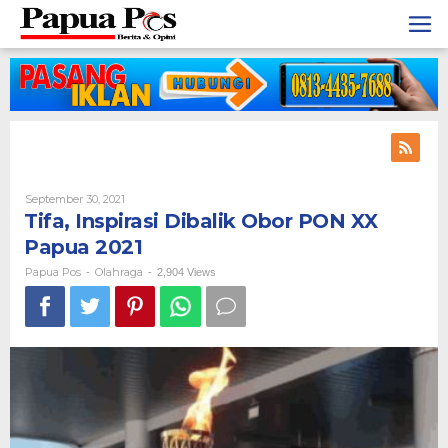
Skip
to
content
September 30, 2021
By
Papua
Tifa, Inspirasi Dibalik Obor PON XX
Pos
Papua 2021
Papua Pos
Olahraga
-
-
2,904 Views