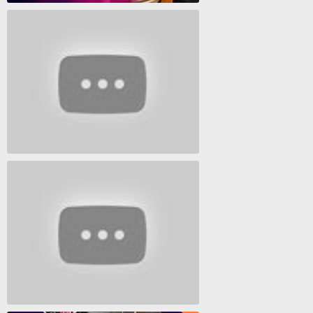
Polresta Jayapura Berhasil ungkap jaringan peredaran shabu terbesar
Lagu Timur yang Paling 2022