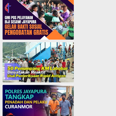
Lagu Rohani Tanpa Iklan - Lagu Pujian dan Penyembahan Paskah 2022
GMI Pos Pelayanan Biji Sesawi Jayapura Gelar Bakti Sosial Pengobatan Umum Gratis
50 Penumpang KM. Labobar Dinyatakan Reaktif Usai Pemeriksaan Rapid Antigen