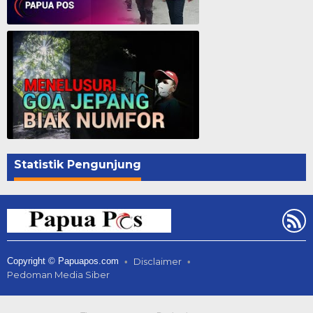
Polres Jayapura Tangkap Penadah dan Pelaku Curanmor - Papua Pos
Menelusuri Goa Jepang - Biak
Statistik Pengunjung
Copyright © Papuapos.com
Disclaimer
Pedoman Media Siber