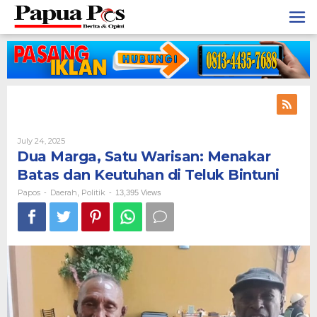
Skip
to
content
July 24, 2025
By
Papos
Dua Marga, Satu Warisan: Menakar
Batas dan Keutuhan di Teluk Bintuni
Papos
Daerah
Politik
-
,
-
13,395 Views