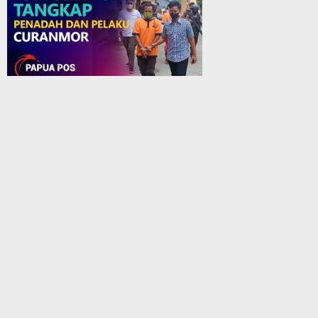
Polres Jayapura Tangkap Penadah dan Pelaku Curanmor - Papua Pos
Menelusuri Goa Jepang - Biak
Statistik Pengunjung