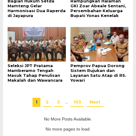
Bagian Hukum Setda
Rampungkan Halaman
Mamteng Gelar
GKI Zoar Abeale Sentani,
Harmonisasi Dua Raperda
Persembahan Keluarga
di Jayapura
Bupati Yonas Kenelak
Seleksi JPT Pratama
Pemprov Papua Dorong
Mamberamo Tengah
Sistem Rujukan dan
Masuk Tahap Penulisan
Layanan Satu Atap di RS.
Makalah dan Wawancara
Yowari
1
2
3
…
103
Next
No More Posts Available.
No more pages to load.