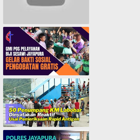
Lagu Rohani Tanpa Iklan - Lagu Pujian dan Penyembahan Paskah 2022
GMI Pos Pelayanan Biji Sesawi Jayapura Gelar Bakti Sosial Pengobatan Umum Gratis
50 Penumpang KM. Labobar Dinyatakan Reaktif Usai Pemeriksaan Rapid Antigen