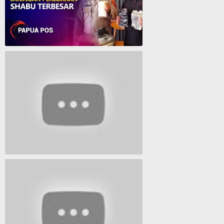
Polresta Jayapura Berhasil ungkap jaringan peredaran shabu terbesar
Lagu Timur yang Paling 2022