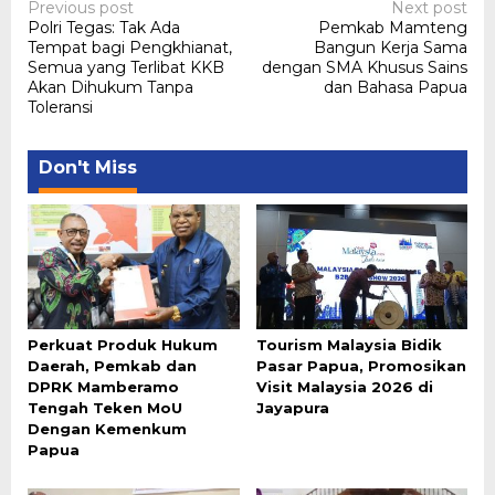
Post
Previous post
Next post
Polri Tegas: Tak Ada
Pemkab Mamteng
navigation
Tempat bagi Pengkhianat,
Bangun Kerja Sama
Semua yang Terlibat KKB
dengan SMA Khusus Sains
Akan Dihukum Tanpa
dan Bahasa Papua
Toleransi
Don't Miss
Perkuat Produk Hukum
Tourism Malaysia Bidik
Daerah, Pemkab dan
Pasar Papua, Promosikan
DPRK Mamberamo
Visit Malaysia 2026 di
Tengah Teken MoU
Jayapura
Dengan Kemenkum
Papua