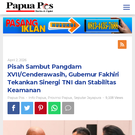
Skip
to
content
April 2, 2026
By
Papua
Pisah Sambut Pangdam
Pos
XVII/Cenderawasih, Gubernur Fakhiri
Tekankan Sinergi TNI dan Stabilitas
Keamanan
Papua Pos
Info Papua
Provinsi Papua
Seputar Jayapura
-
,
,
-
9,108 Views