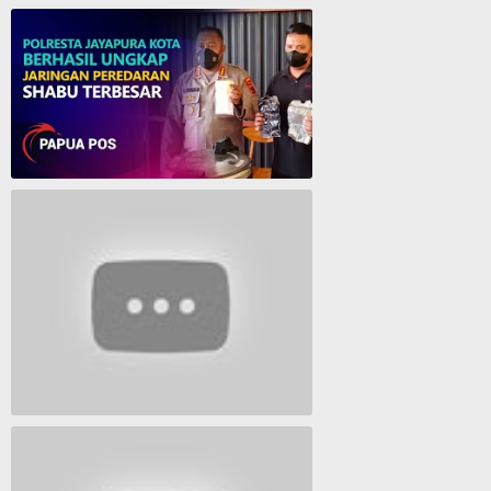
Cantika Manurung Raih Medali Emas di Pesparawi XIII se Tanah Papua
Polresta Jayapura Berhasil ungkap jaringan peredaran shabu terbesar
Lagu Timur yang Paling 2022