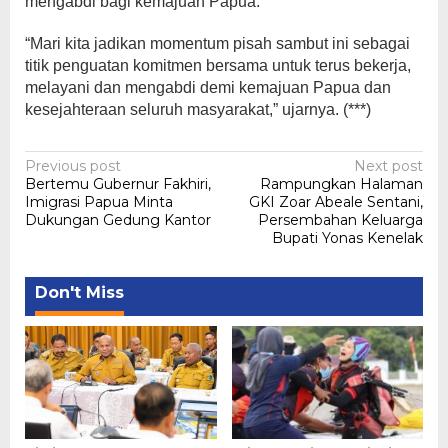
mengabdi bagi kemajuan Papua.
“Mari kita jadikan momentum pisah sambut ini sebagai
titik penguatan komitmen bersama untuk terus bekerja,
melayani dan mengabdi demi kemajuan Papua dan
kesejahteraan seluruh masyarakat,” ujarnya. (***)
Post
Previous post
Next post
Bertemu Gubernur Fakhiri,
Rampungkan Halaman
navigation
Imigrasi Papua Minta
GKI Zoar Abeale Sentani,
Dukungan Gedung Kantor
Persembahan Keluarga
Bupati Yonas Kenelak
Don't Miss