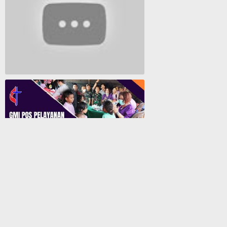
Lagu Rohani Tanpa Iklan - Lagu Pujian dan Penyembahan Paskah 2022
GMI Pos Pelayanan Biji Sesawi Jayapura Gelar Bakti Sosial Pengobatan Umum Gratis