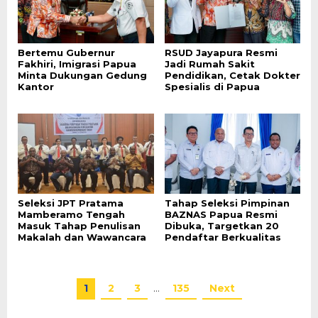
Bertemu Gubernur
RSUD Jayapura Resmi
Fakhiri, Imigrasi Papua
Jadi Rumah Sakit
Minta Dukungan Gedung
Pendidikan, Cetak Dokter
Kantor
Spesialis di Papua
Seleksi JPT Pratama
Tahap Seleksi Pimpinan
Mamberamo Tengah
BAZNAS Papua Resmi
Masuk Tahap Penulisan
Dibuka, Targetkan 20
Makalah dan Wawancara
Pendaftar Berkualitas
1
2
3
…
135
Next