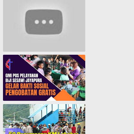
Lagu Rohani Tanpa Iklan - Lagu Pujian dan Penyembahan Paskah 2022
GMI Pos Pelayanan Biji Sesawi Jayapura Gelar Bakti Sosial Pengobatan Umum Gratis