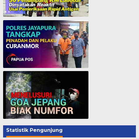
50 Penumpang KM. Labobar Dinyatakan Reaktif Usai Pemeriksaan Rapid Antigen
Polres Jayapura Tangkap Penadah dan Pelaku Curanmor - Papua Pos
Menelusuri Goa Jepang - Biak
Statistik Pengunjung