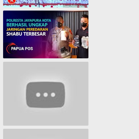
Cantika Manurung Raih Medali Emas di Pesparawi XIII se Tanah Papua
Polresta Jayapura Berhasil ungkap jaringan peredaran shabu terbesar
Lagu Timur yang Paling 2022