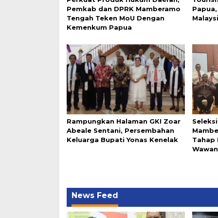
Pemkab dan DPRK Mamberamo
Papua,
Tengah Teken MoU Dengan
Malays
Kemenkum Papua
Rampungkan Halaman GKI Zoar
Seleks
Abeale Sentani, Persembahan
Mambe
Keluarga Bupati Yonas Kenelak
Tahap 
Wawan
News Feed