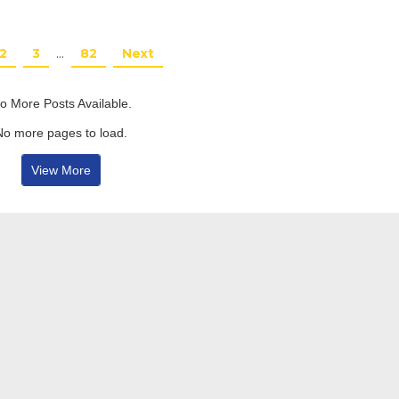
2
3
…
82
Next
o More Posts Available.
No more pages to load.
View More