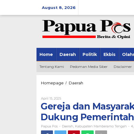
Skip
August 8, 2026
to
content
Home
Daerah
Politik
Ekbis
Olah
Tentang Kami
Pedoman Media Siber
Disclaimer
Homepage
Daerah
Gereja
/
dan
Masyarakat
April 15, 2025
By
Mamteng
Papua
Gereja dan Masyara
Harus
Pos
Bersatu
Dukung Pemerinta
Dukung
Pemerintah
Papua Pos
Daerah
Kabupaten Mamberamo Tengah
-
,
-
4