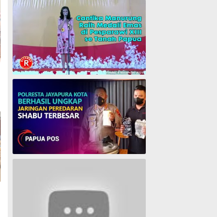
Cantika Manurung Raih Medali Emas di Pesparawi XIII se Tanah Papua
Polresta Jayapura Berhasil ungkap jaringan peredaran shabu terbesar