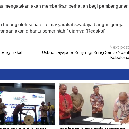
nas mengatakan akan memberikan perhatian bagi pembangunan
lah hutang,oleh sebab itu, masyarakat swadaya bangun gereja
rangan akan dibantu pemerintah,” ujarnya.(Redaksi)
Next pos
mteng Bakal
Uskup Jayapura Kunjungi Kring Santo Yusu
Kobakm
m Malaysia Bidik Pasar
Bagian Hukum Setda Mamteng