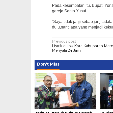
Pada kesempatan itu, Bupati Yo
gereja Santo Yusuf.
“Saya tidak janji sebab janji ada
dulu,nanti apa yang menjadi keku
Post
Previous post
Listrik di Ibu Kota Kabupaten Ma
navigation
Menyala 24 Jam
Don't Miss
Perkuat Produk Hukum Daerah,
Touris