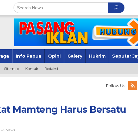
raga
Info Papua
Opini
Galery
Hukrim
Seputar Ja
Sitemap
Kontak
Redaksi
Follow Us
kat Mamteng Harus Bersatu
h
,625 Views