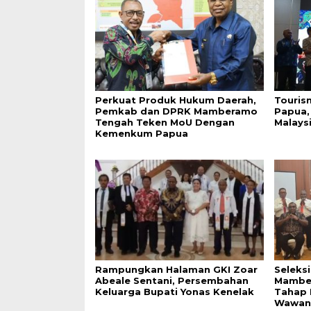
Perkuat Produk Hukum Daerah,
Touris
Pemkab dan DPRK Mamberamo
Papua,
Tengah Teken MoU Dengan
Malays
Kemenkum Papua
Rampungkan Halaman GKI Zoar
Seleks
Abeale Sentani, Persembahan
Mambe
Keluarga Bupati Yonas Kenelak
Tahap 
Wawan