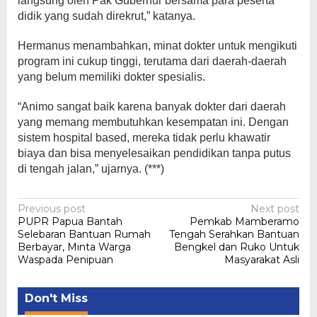
langsung oleh Pak Gubernur bersama para peserta
didik yang sudah direkrut,” katanya.
Hermanus menambahkan, minat dokter untuk mengikuti
program ini cukup tinggi, terutama dari daerah-daerah
yang belum memiliki dokter spesialis.
“Animo sangat baik karena banyak dokter dari daerah
yang memang membutuhkan kesempatan ini. Dengan
sistem hospital based, mereka tidak perlu khawatir
biaya dan bisa menyelesaikan pendidikan tanpa putus
di tengah jalan,” ujarnya. (***)
Post
Previous post
Next post
PUPR Papua Bantah
Pemkab Mamberamo
navigation
Selebaran Bantuan Rumah
Tengah Serahkan Bantuan
Berbayar, Minta Warga
Bengkel dan Ruko Untuk
Waspada Penipuan
Masyarakat Asli
Don't Miss