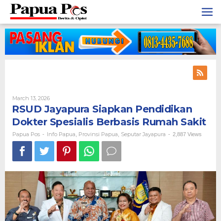
Skip
to
content
March 13, 2026
By
Papua
RSUD Jayapura Siapkan Pendidikan
Pos
Dokter Spesialis Berbasis Rumah Sakit
Papua Pos
Info Papua
Provinsi Papua
Seputar Jayapura
-
,
,
-
2,887 Views