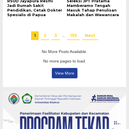
RSUD Jayapura Resmi
Seleksi JPT Pratama
Jadi Rumah Sakit
Mamberamo Tengah
Pendidikan, Cetak Dokter
Masuk Tahap Penulisan
Spesialis di Papua
Makalah dan Wawancara
1
2
3
…
135
Next
No More Posts Available.
No more pages to load.
View More