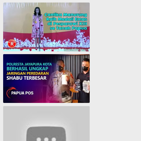
Cantika Manurung Raih Medali Emas di Pesparawi XIII se Tanah Papua
Polresta Jayapura Berhasil ungkap jaringan peredaran shabu terbesar