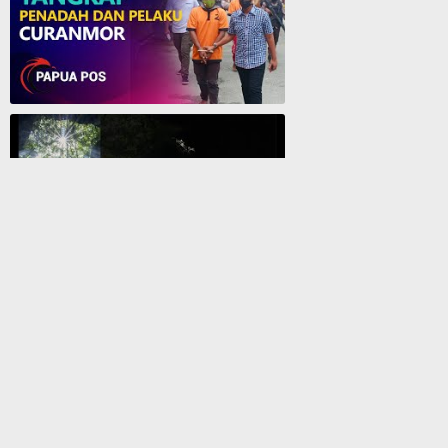
Polres Jayapura Tangkap Penadah dan Pelaku Curanmor - Papua Pos
Menelusuri Goa Jepang - Biak
Statistik Pengunjung
Copyright © Papuapos.com
Disclaimer