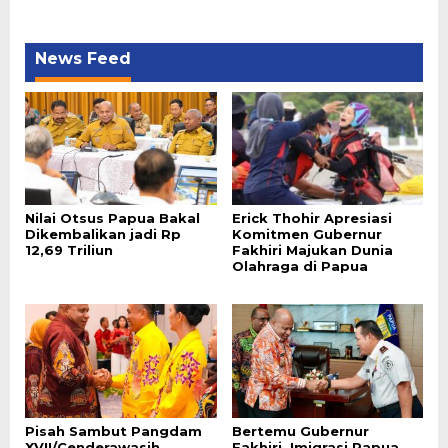
News Feed
Nilai Otsus Papua Bakal
Erick Thohir Apresiasi
Dikembalikan jadi Rp
Komitmen Gubernur
12,69 Triliun
Fakhiri Majukan Dunia
Olahraga di Papua
Pisah Sambut Pangdam
Bertemu Gubernur
XVII/Cenderawasih,
Fakhiri, Imigrasi Papua