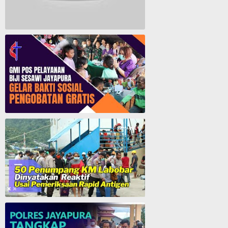
Lagu Rohani Tanpa Iklan - Lagu Pujian dan Penyembahan Paskah 2022
GMI Pos Pelayanan Biji Sesawi Jayapura Gelar Bakti Sosial Pengobatan Umum Gratis
50 Penumpang KM. Labobar Dinyatakan Reaktif Usai Pemeriksaan Rapid Antigen