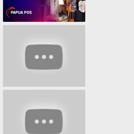
Polresta Jayapura Berhasil ungkap jaringan peredaran shabu terbesar
Lagu Timur yang Paling 2022