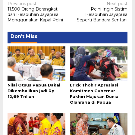
Post
Previous post
Next post
11.500 Orang Berangkat
Pelni Ingin Sistim
navigation
dari Pelabuhan Jayapura
Pelabuhan Jayapura
Menggunakan Kapal Pelni
Seperti Bandara Sentani
Don't Miss
Nilai Otsus Papua Bakal
Erick Thohir Apresiasi
Dikembalikan jadi Rp
Komitmen Gubernur
12,69 Triliun
Fakhiri Majukan Dunia
Olahraga di Papua