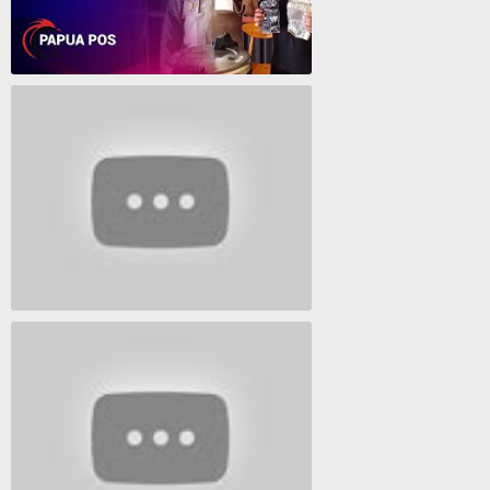
Polresta Jayapura Berhasil ungkap jaringan peredaran shabu terbesar
Lagu Timur yang Paling 2022