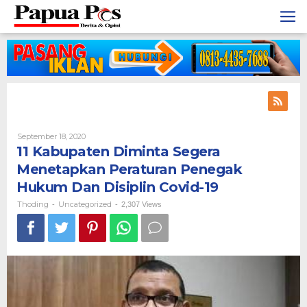
Skip
to
content
September 18, 2020
By
Thoding
11 Kabupaten Diminta Segera
Menetapkan Peraturan Penegak
Hukum Dan Disiplin Covid-19
Thoding
Uncategorized
-
-
2,307 Views