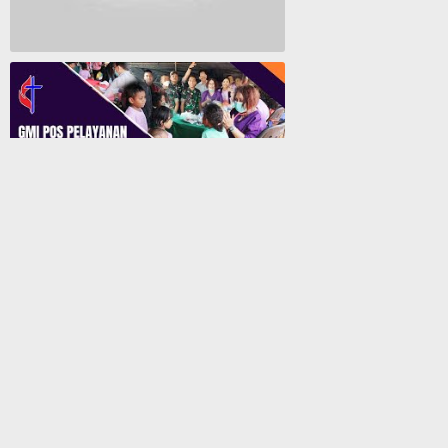
Lagu Rohani Tanpa Iklan - Lagu Pujian dan Penyembahan Paskah 2022
GMI Pos Pelayanan Biji Sesawi Jayapura Gelar Bakti Sosial Pengobatan Umum Gratis
50 Penumpang KM. Labobar Dinyatakan Reaktif Usai Pemeriksaan Rapid Antigen