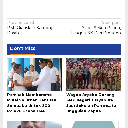
Post
Previous post
Next post
PMI Gratiskan Kantong
Siapa Sekda Papua,
navigation
Darah
Tunggu SK Dari Presiden
Don't Miss
Pemkab Mamberamo
Wagub Aryoko Dorong
Mulai Salurkan Bantuan
SMK Negeri 1 Jayapura
Sembako Untuk 200
Jadi Sekolah Pariwisata
Pelaku Usaha OAP
Unggulan Papua