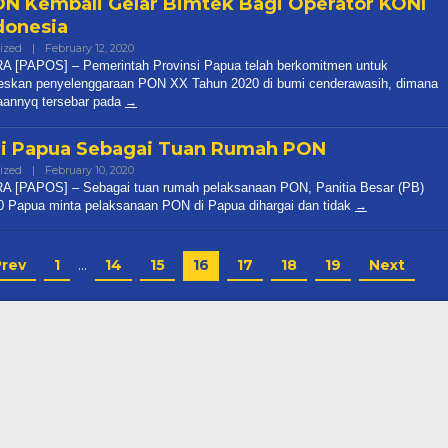
N Kembali Gelar Bimtek Bagi Operator KONI
donesia
ized
|
February 12, 2020
By
Thoding
 [PAPOS] – Pemerintah Provinsi Papua telah berkomitmen untuk
skan penyelenggaraan PON XX Tahun 2020 di bumi cenderawasih, dimana
aannyq tersebar pada
i Papua Sebagai Tuan Rumah PON
ized
|
February 10, 2020
By
Thoding
 [PAPOS] – Sebagai tuan rumah pelaksanaan PON, Panitia Besar (PB)
 Papua minta pelaksanaan PON di Papua dihargai dan tidak
Prev
1
…
14
15
16
17
18
19
Next