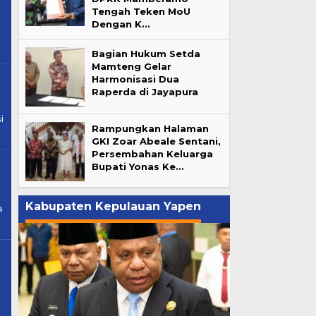
Tengah Teken MoU
Dengan K…
Bagian Hukum Setda
Mamteng Gelar
Harmonisasi Dua
Raperda di Jayapura
i
Rampungkan Halaman
GKI Zoar Abeale Sentani,
Persembahan Keluarga
Bupati Yonas Ke…
Kabupaten Kepulauan Yapen
a