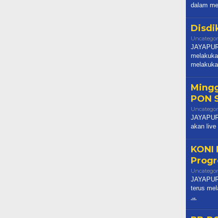
dalam me
Disdi
Uncategor
JAYAPURA
melakuka
melakuka
Mingg
PON S
Uncategor
JAYAPURA
akan live
KONI 
Prog
Uncategor
JAYAPURA
terus me