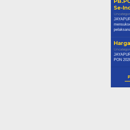
PB.PO
Se-In
Uncategor
JAYAPURA
mensukse
pelaksan
Harga
Uncategor
JAYAPURA
PON 2020