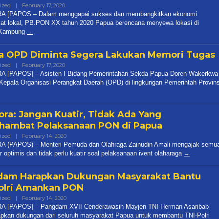
ized
|
February 17, 2020
By
Thoding
 [PAPOS – Dalam menggapai sukses dan membangkitkan ekonomi
at lokal, PB.PON XX tahun 2020 Papua berencana menyewa lokasi di
 Kampung
a OPD Diminta Segera Lakukan Memori Tugas
ized
|
February 17, 2020
By
Thoding
 [PAPOS] – Asisten I Bidang Pemerintahan Sekda Papua Doren Wakerkwa
Kepala Organisasi Perangkat Daerah (OPD) di lingkungan Pemerintah Provins
ra: Jangan Kuatir, Tidak Ada Yang
ambat Pelaksanaan PON di Papua
ized
|
February 14, 2020
By
Thoding
 (PAPOS) – Menteri Pemuda dan Olahraga Zainudin Amali mengajak semu
r optimis dan tidak perlu kuatir soal pelaksanaan ivent olaharaga
am Harapkan Dukungan Masyarakat Bantu
olri Amankan PON
ized
|
February 14, 2020
By
Thoding
 [PAPOS] – Pangdam XVII Cenderawasih Mayjen TNI Herman Asaribab
pkan dukungan dari seluruh masyarakat Papua untuk membantu TNI-Polri