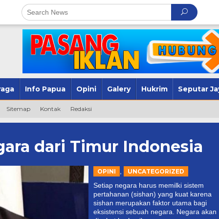
raga
Info Papua
Opini
Galery
Hukrim
Seputar Ja
Sitemap
Kontak
Redaksi
ara dari Timur Indonesia
,
OPINI
UNCATEGORIZED
Setiap negara harus memilki sistem
pertahanan (sishan) yang kuat karena
sishan merupakan faktor utama bagi
eksistensi sebuah negara. Negara akan