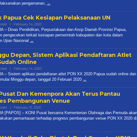
laksanakan pengamanan,
k Papua Cek Kesiapan Pelaksanaan UN
ized
|
February 14, 2020
By
Thoding
 – Dinas Pendidikan, Perpustakaan dan Arsip Daerah Provinsi Papua,
n pengecekan terkait kesiapan pemerintah kabupaten dan kota dalam
n Ujian Nasional
gu Depan, Sistem Aplikasi Pendaftaran Atlet
udah Online
ized
|
February 14, 2020
By
Thoding
 – Sistem aplikasi pendaftaran atlet PON XX 2020 Papua sudah online dan
 mulai Minggu depan, tanggal 20 Februari 2020
Pusat Dan Kemenpora Akan Terus Pantau
res Pembangunan Venue
ized
|
February 12, 2020
By
Thoding
 [PAPOS] – KONI Pusat bersama Kementerian Olahraga dan Pemuda aka
lakukan pemantauan terhadap progress pembangunan venue PON XX 2020 di