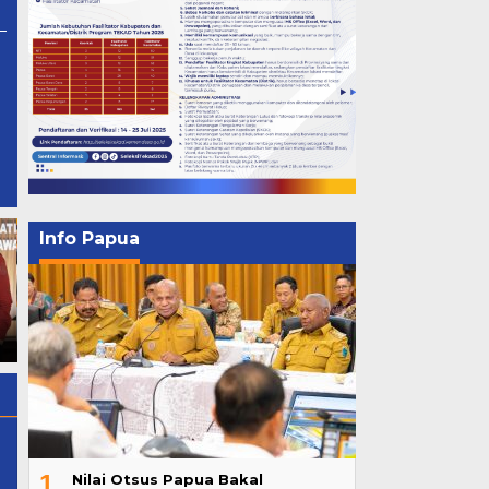
Info Papua
Nilai Otsus Papua Bakal
Dikembalikan jadi Rp 12,69
Triliun
1
Nilai Otsus Papua Bakal