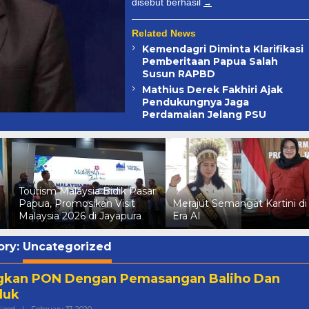
disebut berhasil
Related News
Kemendagri Diminta Klarifikasi
Pemberitaan Papua Salah
Susun RAPBD
Mathius Derek Fakhiri Ajak
Pendukungnya Jaga
Perdamaian Jelang PSU
Tourism Malaysia Bidik Pasar
Papua, Promosikan Visit
Merajut Semangat Kartini di
Malaysia 2026 di Jayapura
Era AI
ory:
Uncategorized
gkan PON Dengan Pemasangan Baliho Dan
duk