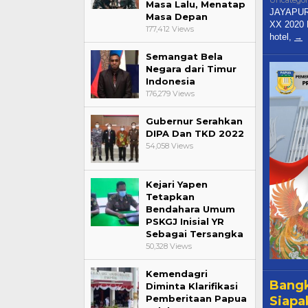
Uncategor
Masa Lalu, Menatap
JAYAPURA
Masa Depan
XX 2020 
177,412 Views
hotel,
Semangat Bela
Negara dari Timur
Indonesia
176,279 Views
Gubernur Serahkan
DIPA Dan TKD 2022
54,058 Views
Kejari Yapen
Tetapkan
Bendahara Umum
PSKGJ Inisial YR
Sebagai Tersangka
50,328 Views
Kemendagri
Bangk
Diminta Klarifikasi
Pemberitaan Papua
Siapa