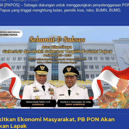
ized
|
February 17, 2020
By
Thoding
 [PAPOS] – Sebagai dukungan untuk menggaungkan penyelenggaraan PO
Papua yang tinggal menghitung bulan, pemilik kios, toko, BUMN, BUMD,
itkan Ekonomi Masyarakat, PB PON Akan
kan Lapak