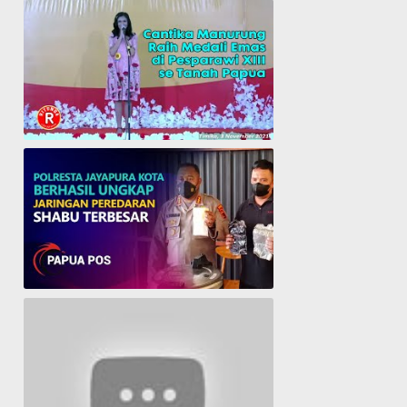
Cantika Manurung Raih Medali Emas di Pesparawi XIII se Tanah Papua
Polresta Jayapura Berhasil ungkap jaringan peredaran shabu terbesar