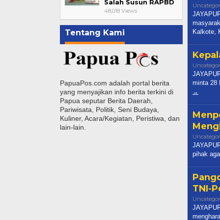
Salah Susun RAPBD
Uncategor
48,018 Views
JAYAPURA
masyarak
Kalkote,
Tentang Kami
Kepal
Uncategor
JAYAPURA
minta 28 
PapuaPos.com adalah portal berita
yang menyajikan info berita terkini di
Papua seputar Berita Daerah,
Pariwisata, Politik, Seni Budaya,
Menpo
Kuliner, Acara/Kegiatan, Peristiwa, dan
Mengh
lain-lain.
Uncategor
JAYAPURA
pihak aga
Pangd
TNI-P
Uncategor
JAYAPURA
menghara