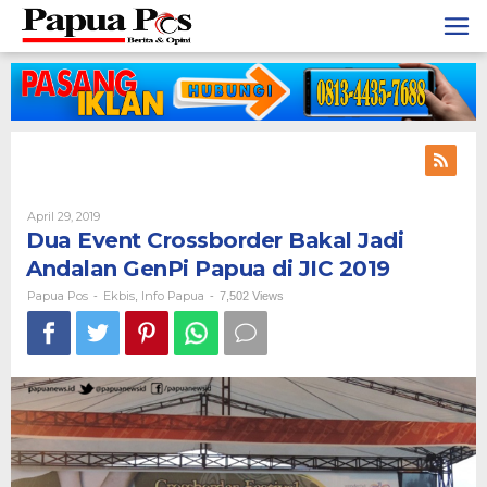
Skip
to
content
April 29, 2019
By
Papua
Dua Event Crossborder Bakal Jadi
Pos
Andalan GenPi Papua di JIC 2019
Papua Pos
Ekbis
Info Papua
-
,
-
7,502 Views