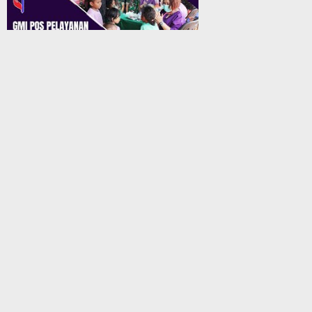
GMI Pos Pelayanan Biji Sesawi Jayapura Gelar Bakti Sosial Pengobatan Umum Gratis
50 Penumpang KM. Labobar Dinyatakan Reaktif Usai Pemeriksaan Rapid Antigen