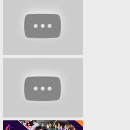
Lagu Timur yang Paling 2022
Lagu Rohani Tanpa Iklan - Lagu Pujian dan Penyembahan Paskah 2022