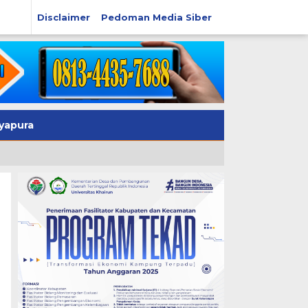
Disclaimer
Pedoman Media Siber
yapura