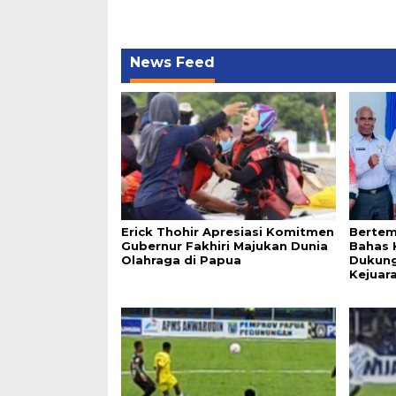
News Feed
Erick Thohir Apresiasi Komitmen
Bertem
Gubernur Fakhiri Majukan Dunia
Bahas 
Olahraga di Papua
Dukung
Kejuar