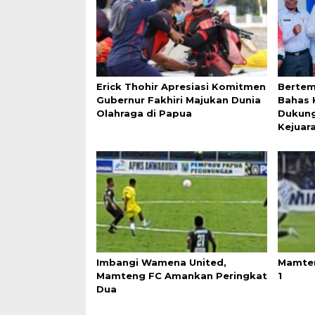
Erick Thohir Apresiasi Komitmen
Bertem
Gubernur Fakhiri Majukan Dunia
Bahas 
Olahraga di Papua
Dukung
Kejuar
Imbangi Wamena United,
Mamten
Mamteng FC Amankan Peringkat
1
Dua