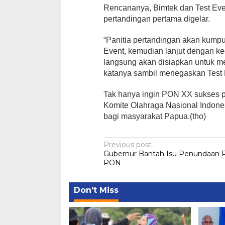
Rencananya, Bimtek dan Test Eve
pertandingan pertama digelar.
“Panitia pertandingan akan kumpu
Event, kemudian lanjut dengan ke
langsung akan disiapkan untuk m
katanya sambil menegaskan Test 
Tak hanya ingin PON XX sukses p
Komite Olahraga Nasional Indone
bagi masyarakat Papua.(tho)
Post
Previous post
Gubernur Bantah Isu Penundaan 
navigation
PON
Don't Miss