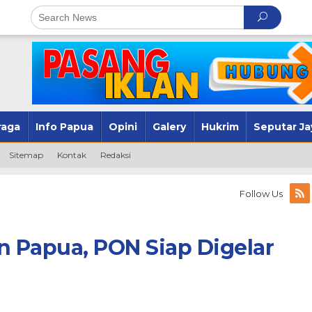
raga
Info Papua
Opini
Galery
Hukrim
Seputar Ja
Sitemap
Kontak
Redaksi
Follow Us
 Papua, PON Siap Digelar