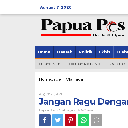
Skip
August 7, 2026
to
content
Home
Daerah
Politik
Ekbis
Olah
Tentang Kami
Pedoman Media Siber
Disclaimer
Homepage
Olahraga
Jangan
/
Ragu
Dengan
August 29, 2021
By
Papua,
Papua
Jangan Ragu Dengan
PON
Pos
Siap
Digelar
Papua Pos
Olahraga
-
-
3,657 Views