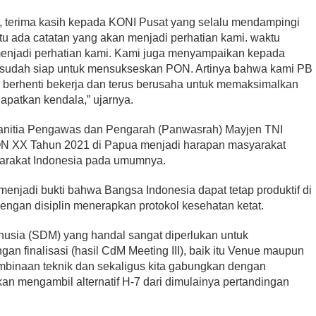
, terima kasih kepada KONI Pusat yang selalu mendampingi
tu ada catatan yang akan menjadi perhatian kami. waktu
menjadi perhatian kami. Kami juga menyampaikan kepada
sudah siap untuk mensukseskan PON. Artinya bahwa kami PB
k berhenti bekerja dan terus berusaha untuk memaksimalkan
patkan kendala,” ujarnya.
anitia Pengawas dan Pengarah (Panwasrah) Mayjen TNI
N XX Tahun 2021 di Papua menjadi harapan masyarakat
arakat Indonesia pada umumnya.
njadi bukti bahwa Bangsa Indonesia dapat tetap produktif di
ngan disiplin menerapkan protokol kesehatan ketat.
usia (SDM) yang handal sangat diperlukan untuk
 finalisasi (hasil CdM Meeting III), baik itu Venue maupun
mbinaan teknik dan sekaligus kita gabungkan dengan
akan mengambil alternatif H-7 dari dimulainya pertandingan