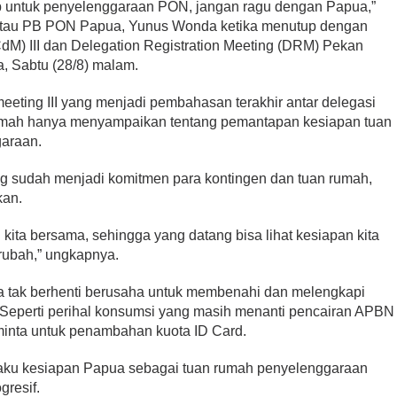
iap untuk penyelenggaraan PON, jangan ragu dengan Papua,”
r atau PB PON Papua, Yunus Wonda ketika menutup dengan
CdM) III dan Delegation Registration Meeting (DRM) Pekan
, Sabtu (28/8) malam.
ing III yang menjadi pembahasan terakhir antar delegasi
rumah hanya menyampaikan tentang pemantapan kesiapan tuan
garaan.
ng sudah menjadi komitmen para kontingen dan tuan rumah,
kan.
kita bersama, sehingga yang datang bisa lihat kesiapan kita
erubah,” ungkapnya.
 tak berhenti berusaha untuk membenahi dan melengkapi
 Seperti perihal konsumsi yang masih menanti pencairan APBN
inta untuk penambahan kuota ID Card.
ku kesiapan Papua sebagai tuan rumah penyelenggaraan
resif.