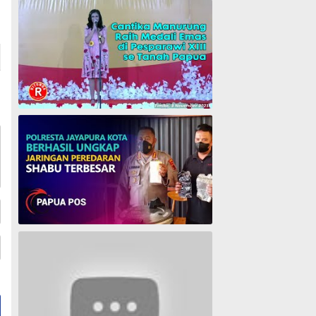
Cantika Manurung Raih Medali Emas di Pesparawi XIII se Tanah Papua
Polresta Jayapura Berhasil ungkap jaringan peredaran shabu terbesar