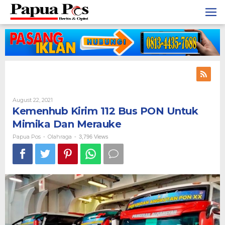
Skip
to
content
August 22, 2021
By
Papua
Kemenhub Kirim 112 Bus PON Untuk
Pos
Mimika Dan Merauke
Papua Pos
Olahraga
-
-
3,796 Views