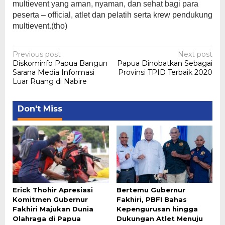
multievent yang aman, nyaman, dan sehat bagi para
peserta – official, atlet dan pelatih serta krew pendukung
multievent.(tho)
Post
Previous post
Next post
Diskominfo Papua Bangun
Papua Dinobatkan Sebagai
navigation
Sarana Media Informasi
Provinsi TPID Terbaik 2020
Luar Ruang di Nabire
Don't Miss
Erick Thohir Apresiasi
Bertemu Gubernur
Komitmen Gubernur
Fakhiri, PBFI Bahas
Fakhiri Majukan Dunia
Kepengurusan hingga
Olahraga di Papua
Dukungan Atlet Menuju