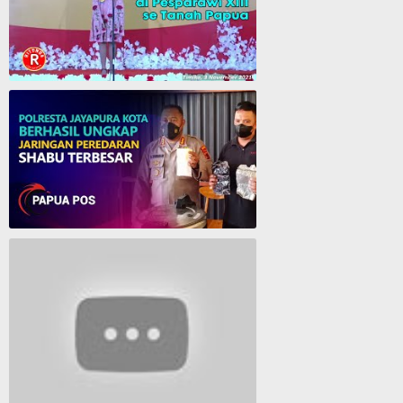
Cantika Manurung Raih Medali Emas di Pesparawi XIII se Tanah Papua
Polresta Jayapura Berhasil ungkap jaringan peredaran shabu terbesar