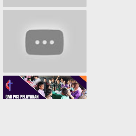
Lagu Timur yang Paling 2022
Lagu Rohani Tanpa Iklan - Lagu Pujian dan Penyembahan Paskah 2022
GMI Pos Pelayanan Biji Sesawi Jayapura Gelar Bakti Sosial Pengobatan Umum Gratis