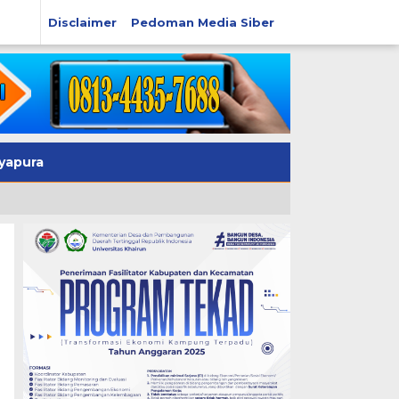
Disclaimer
Pedoman Media Siber
yapura