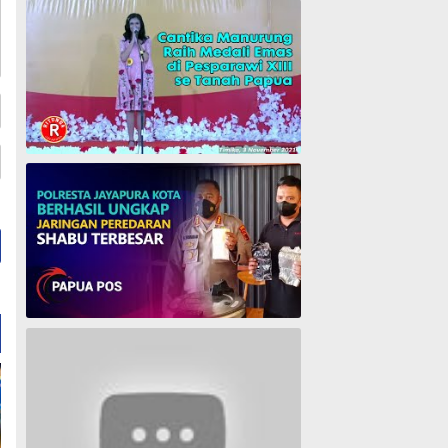
Cantika Manurung Raih Medali Emas di Pesparawi XIII se Tanah Papua
Polresta Jayapura Berhasil ungkap jaringan peredaran shabu terbesar