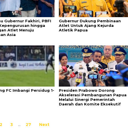
u Gubernur Fakhiri, PBFI
Gubernur Dukung Pembinaan
Kepengurusan hingga
Atlet Untuk Ajang Kejurda
an Atlet Menuju
Atletik Papua
aan Asia
g FC Imbangi Persidug 1-
Presiden Prabowo Dorong
Akselerasi Pembangunan Papua
Melalui Sinergi Pemerintah
Daerah dan Komite Eksekutif
2
3
…
27
Next