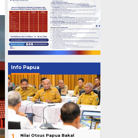
Info Papua
1
Nilai Otsus Papua Bakal