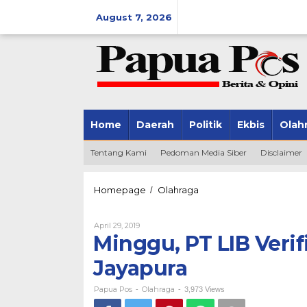
Skip
August 7, 2026
to
content
Home
Daerah
Politik
Ekbis
Olah
Tentang Kami
Pedoman Media Siber
Disclaimer
Homepage
Olahraga
Minggu,
/
PT
LIB
April 29, 2019
By
Verifikasi
Papua
Minggu, PT LIB Veri
Stadion
Pos
Mandala
Jayapura
Jayapura
Papua Pos
Olahraga
-
-
3,973 Views