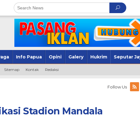
raga
Info Papua
Opini
Galery
Hukrim
Seputar Ja
Sitemap
Kontak
Redaksi
Follow Us
fikasi Stadion Mandala