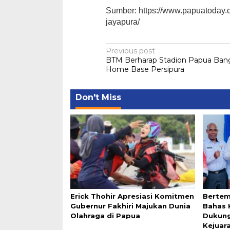
Sumber: https://www.papuatoday.c
jayapura/
Post
Previous post
BTM Berharap Stadion Papua Bang
navigation
Home Base Persipura
Don't Miss
Erick Thohir Apresiasi Komitmen
Bertem
Gubernur Fakhiri Majukan Dunia
Bahas 
Olahraga di Papua
Dukung
Kejuar