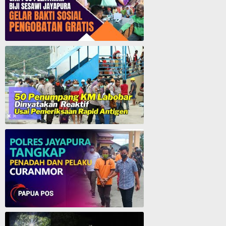
GMI Pos Pelayanan Biji Sesawi Jayapura Gelar Bakti Sosial Pengobatan Umum Gratis
50 Penumpang KM. Labobar Dinyatakan Reaktif Usai Pemeriksaan Rapid Antigen
Polres Jayapura Tangkap Penadah dan Pelaku Curanmor - Papua Pos