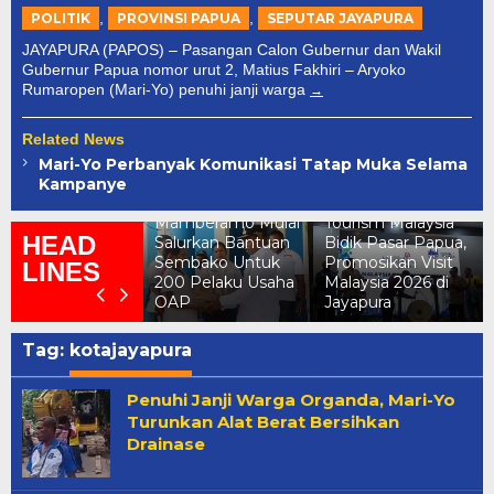
,
,
POLITIK
PROVINSI PAPUA
SEPUTAR JAYAPURA
JAYAPURA (PAPOS) – Pasangan Calon Gubernur dan Wakil
Gubernur Papua nomor urut 2, Matius Fakhiri – Aryoko
Rumaropen (Mari-Yo) penuhi janji warga
Related News
erkuat Produk
Mari-Yo Perbanyak Komunikasi Tatap Muka Selama
ukum Daerah,
Kampanye
emkab dan
Pemkab
PRK
Mamberamo Mulai
Tourism Malaysia
HEAD
amberamo
Salurkan Bantuan
Bidik Pasar Papua,
engah Teken
Sembako Untuk
Promosikan Visit
LINES
oU Dengan
200 Pelaku Usaha
Malaysia 2026 di
emenkum Papua
OAP
Jayapura
Tag:
kotajayapura
Penuhi Janji Warga Organda, Mari-Yo
Turunkan Alat Berat Bersihkan
Drainase