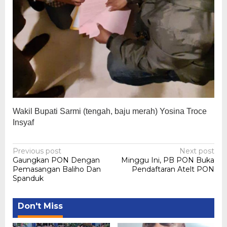
Wakil Bupati Sarmi (tengah, baju merah) Yosina Troce
Insyaf
Post
Previous post
Next post
Gaungkan PON Dengan
Minggu Ini, PB PON Buka
navigation
Pemasangan Baliho Dan
Pendaftaran Atelt PON
Spanduk
Don't Miss