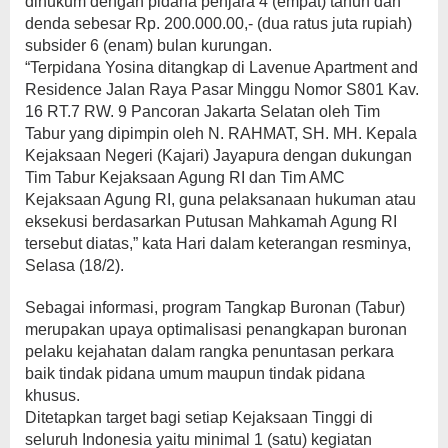
dihukum dengan pidana penjara 4 (empat) tahun dan
denda sebesar Rp. 200.000.00,- (dua ratus juta rupiah)
subsider 6 (enam) bulan kurungan.
“Terpidana Yosina ditangkap di Lavenue Apartment and
Residence Jalan Raya Pasar Minggu Nomor S801 Kav.
16 RT.7 RW. 9 Pancoran Jakarta Selatan oleh Tim
Tabur yang dipimpin oleh N. RAHMAT, SH. MH. Kepala
Kejaksaan Negeri (Kajari) Jayapura dengan dukungan
Tim Tabur Kejaksaan Agung RI dan Tim AMC
Kejaksaan Agung RI, guna pelaksanaan hukuman atau
eksekusi berdasarkan Putusan Mahkamah Agung RI
tersebut diatas,” kata Hari dalam keterangan resminya,
Selasa (18/2).
Sebagai informasi, program Tangkap Buronan (Tabur)
merupakan upaya optimalisasi penangkapan buronan
pelaku kejahatan dalam rangka penuntasan perkara
baik tindak pidana umum maupun tindak pidana
khusus.
Ditetapkan target bagi setiap Kejaksaan Tinggi di
seluruh Indonesia yaitu minimal 1 (satu) kegiatan