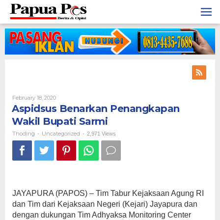
Skip
to
content
February 18, 2020
By
Thoding
Aspidsus Benarkan Penangkapan
Wakil Bupati Sarmi
Thoding
Uncategorized
-
-
2,971 Views
JAYAPURA (PAPOS) – Tim Tabur Kejaksaan Agung RI
dan Tim dari Kejaksaan Negeri (Kejari) Jayapura dan
dengan dukungan Tim Adhyaksa Monitoring Center