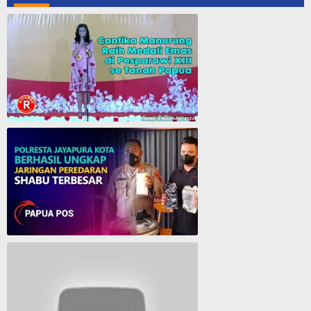
Cantika Manurung Raih Medali Emas di Pesparawi XIII se Tanah Papua
Polresta Jayapura Berhasil ungkap jaringan peredaran shabu terbesar