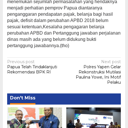
menemukan sejumlah permasalahan yang hendaknya
menjadi perhatian pemprov Papua diantaranya
penganggaran pendapatan pajak, belanja bagi hasil
pajak, defisit dalam perubahan APBD 2018 belum
sesuai ketentuan,Kesalaha pengagaran belanja
perubahan APBD dan Pertanggung jawaban perjalanan
dinas masih ada yang belum didukung bukti
pertanggung jawabannya.(tho)
Post
Previous post
Next post
Papua Telah Tindaklanjuti
Polres Yapen Gelar
navigation
Rekomendasi BPK RI
Rekonstruksi Mutilasi
Paulina Yowe, Ini Motif
Pelaku
Don't Miss