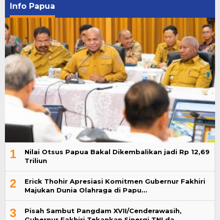
Info Papua
1
Nilai Otsus Papua Bakal Dikembalikan jadi Rp 12,69
Triliun
2
Erick Thohir Apresiasi Komitmen Gubernur Fakhiri
Majukan Dunia Olahraga di Papu…
3
Pisah Sambut Pangdam XVII/Cenderawasih,
Gubernur Fakhiri Tekankan Sinergi TNI da…