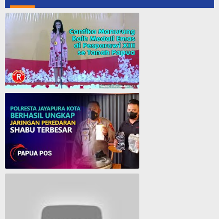
Cantika Manurung Raih Medali Emas di Pesparawi XIII se Tanah Papua
Polresta Jayapura Berhasil ungkap jaringan peredaran shabu terbesar