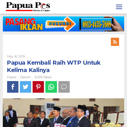
Skip
to
content
May 16, 2019
By
Papos
Papua Kembali Raih WTP Untuk
Kelima Kalinya
Papos
Daerah
-
-
6,333 Views