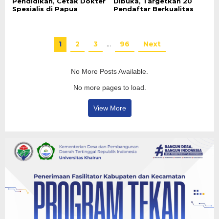
Pendidikan, Cetak Dokter
Dibuka, Targetkan 20
Spesialis di Papua
Pendaftar Berkualitas
1
2
3
…
96
Next
No More Posts Available.
No more pages to load.
View More