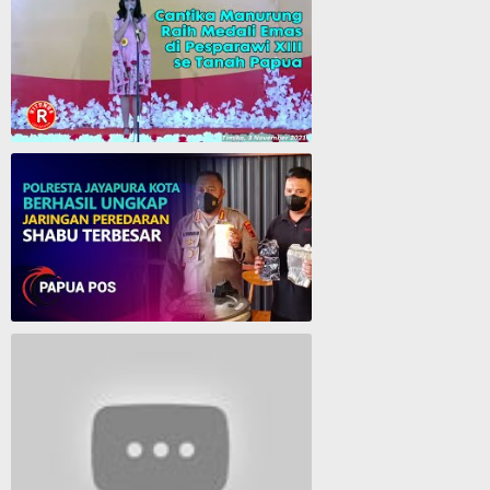
Cantika Manurung Raih Medali Emas di Pesparawi XIII se Tanah Papua
Polresta Jayapura Berhasil ungkap jaringan peredaran shabu terbesar