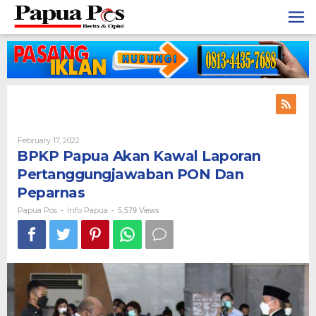
Skip
to
content
February 17, 2022
By
Papua
BPKP Papua Akan Kawal Laporan
Pos
Pertanggungjawaban PON Dan
Peparnas
Papua Pos
Info Papua
-
-
5,579 Views