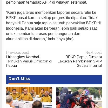
pembinaan terhadap APIP di wilayah setempat.
“Kami juga terus memberikan laporan secara rutin ke
BPKP pusat karena setiap progres itu dipantau. Tidak
hanya di Papua saja tapi diseluruh perwakilan BPKP di
Indonesia. Kami akan berperan lebih baik setiap saat
untuk membantu proses pembangunan dan
akuntabilitas di daerah,” imbuhnya.(tho)
Post
Previous post
Next post
Litbangkes Kembali
BPKP Papua Diminta
navigation
Temukan Kasus Omicron di
Lakukan Pembinaan SPIP
Papua
Secara Intensif
Don't Miss