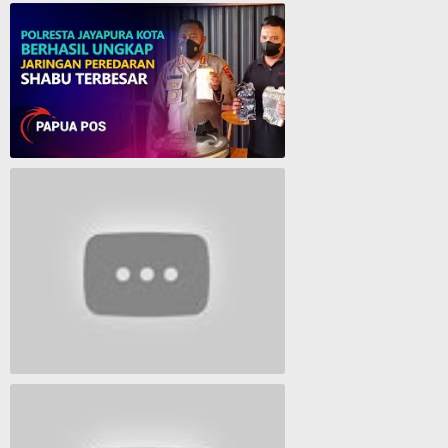
Cantika Manurung Raih Medali Emas di Pesparawi XIII se Tanah Papua
Polresta Jayapura Berhasil ungkap jaringan peredaran shabu terbesar
Lagu Timur yang Paling 2022