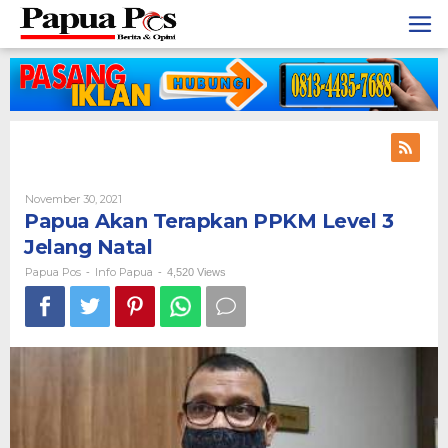
Skip
to
content
November 30, 2021
By
Papua
Papua Akan Terapkan PPKM Level 3
Pos
Jelang Natal
Papua Pos
Info Papua
-
-
4,520 Views