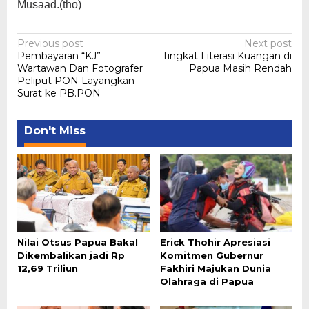
Musaad.(tho)
Post
Previous post
Next post
Pembayaran “KJ”
Tingkat Literasi Kuangan di
navigation
Wartawan Dan Fotografer
Papua Masih Rendah
Peliput PON Layangkan
Surat ke PB.PON
Don't Miss
Nilai Otsus Papua Bakal
Erick Thohir Apresiasi
Dikembalikan jadi Rp
Komitmen Gubernur
12,69 Triliun
Fakhiri Majukan Dunia
Olahraga di Papua