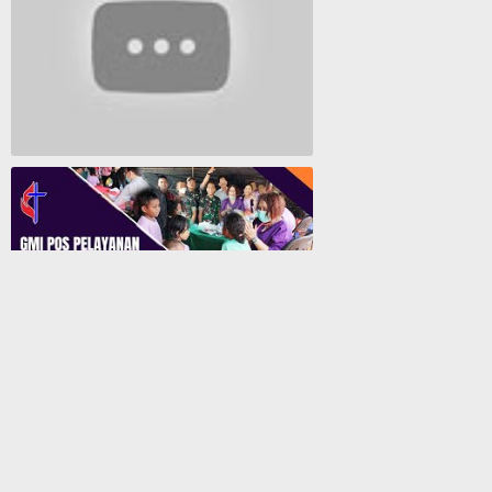
Lagu Rohani Tanpa Iklan - Lagu Pujian dan Penyembahan Paskah 2022
GMI Pos Pelayanan Biji Sesawi Jayapura Gelar Bakti Sosial Pengobatan Umum Gratis