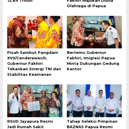
12,69 Triliun
Fakhiri Majukan Dunia
Olahraga di Papua
Pisah Sambut Pangdam
Bertemu Gubernur
XVII/Cenderawasih,
Fakhiri, Imigrasi Papua
Gubernur Fakhiri
Minta Dukungan Gedung
Tekankan Sinergi TNI dan
Kantor
Stabilitas Keamanan
RSUD Jayapura Resmi
Tahap Seleksi Pimpinan
Jadi Rumah Sakit
BAZNAS Papua Resmi