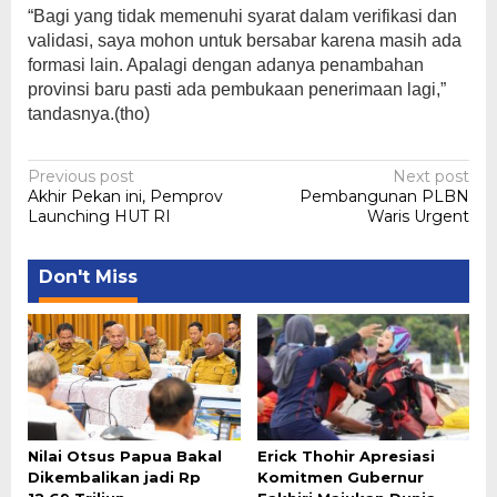
“Bagi yang tidak memenuhi syarat dalam verifikasi dan
validasi, saya mohon untuk bersabar karena masih ada
formasi lain. Apalagi dengan adanya penambahan
provinsi baru pasti ada pembukaan penerimaan lagi,”
tandasnya.(tho)
Post
Previous post
Next post
Akhir Pekan ini, Pemprov
Pembangunan PLBN
navigation
Launching HUT RI
Waris Urgent
Don't Miss
Nilai Otsus Papua Bakal
Erick Thohir Apresiasi
Dikembalikan jadi Rp
Komitmen Gubernur