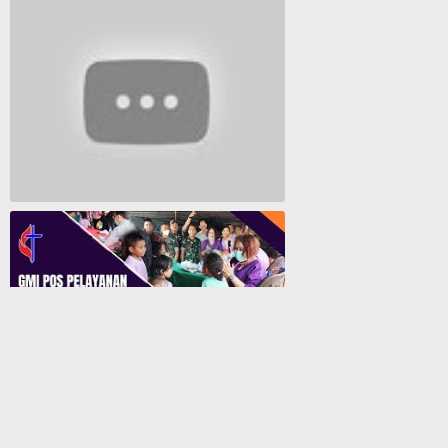
Lagu Rohani Tanpa Iklan - Lagu Pujian dan Penyembahan Paskah 2022
GMI Pos Pelayanan Biji Sesawi Jayapura Gelar Bakti Sosial Pengobatan Umum Gratis