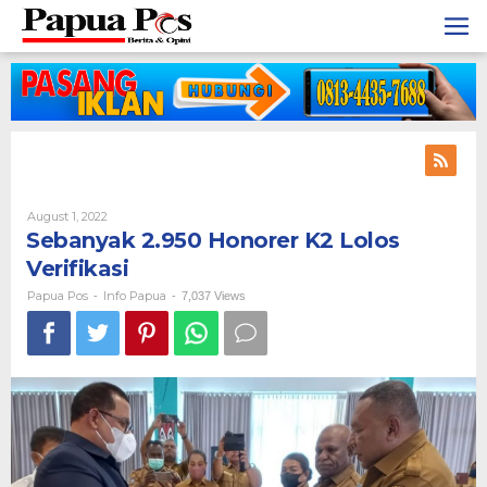
Skip
to
content
August 1, 2022
By
Papua
Sebanyak 2.950 Honorer K2 Lolos
Pos
Verifikasi
Papua Pos
Info Papua
-
-
7,037 Views