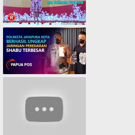
Cantika Manurung Raih Medali Emas di Pesparawi XIII se Tanah Papua
Polresta Jayapura Berhasil ungkap jaringan peredaran shabu terbesar