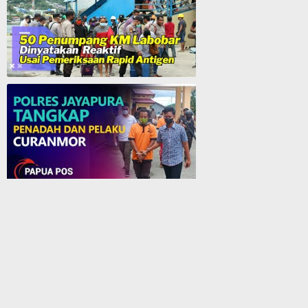
50 Penumpang KM. Labobar Dinyatakan Reaktif Usai Pemeriksaan Rapid Antigen
Polres Jayapura Tangkap Penadah dan Pelaku Curanmor - Papua Pos