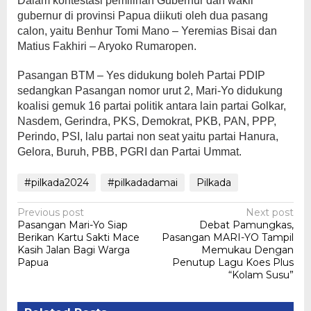
Dalam kontestasi pemilihan Gubernur dan wakil
gubernur di provinsi Papua diikuti oleh dua pasang
calon, yaitu Benhur Tomi Mano – Yeremias Bisai dan
Matius Fakhiri – Aryoko Rumaropen.
Pasangan BTM – Yes didukung boleh Partai PDIP
sedangkan Pasangan nomor urut 2, Mari-Yo didukung
koalisi gemuk 16 partai politik antara lain partai Golkar,
Nasdem, Gerindra, PKS, Demokrat, PKB, PAN, PPP,
Perindo, PSI, lalu partai non seat yaitu partai Hanura,
Gelora, Buruh, PBB, PGRI dan Partai Ummat.
#pilkada2024
#pilkadadamai
Pilkada
Post
Previous post
Next post
Pasangan Mari-Yo Siap
Debat Pamungkas,
navigation
Berikan Kartu Sakti Mace
Pasangan MARI-YO Tampil
Kasih Jalan Bagi Warga
Memukau Dengan
Papua
Penutup Lagu Koes Plus
“Kolam Susu”