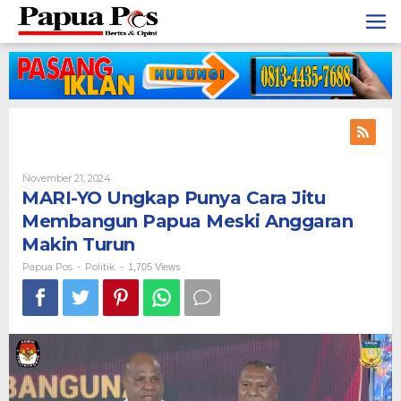
Skip
to
content
November 21, 2024
By
Papua
MARI-YO Ungkap Punya Cara Jitu
Pos
Membangun Papua Meski Anggaran
Makin Turun
Papua Pos
Politik
-
-
1,705 Views