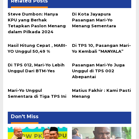
Related Posts
Steve Dumbon: Hanya
Di Kota Jayapura
KPU yang Berhak
Pasangan Mari-Yo
Tetapkan Paslon Menang
Menang Sementara
dalam Pilkada 2024
Hasil Hitung Cepat , MARI-
Di TPS 10, Pasangan Mari-
YO Unggul 50,49 %
Yo Kembali “MANYALA”
Di TPS 012, Mari-Yo Lebih
Pasangan Mari-Yo Juga
Unggul Dari BTM-Yes
Unggul di TPS 002
Abepantai
Mari-Yo Unggul
Matius Fakhir : Kami Pasti
Sementara di Tiga TPS Ini
Menang
Don't Miss