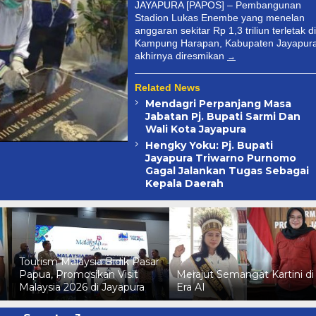
JAYAPURA [PAPOS] – Pembangunan
Stadion Lukas Enembe yang menelan
anggaran sekitar Rp 1,3 triliun terletak di
Kampung Harapan, Kabupaten Jayapur
akhirnya diresmikan
Related News
Mendagri Perpanjang Masa
Jabatan Pj. Bupati Sarmi Dan
Wali Kota Jayapura
Hengky Yoku: Pj. Bupati
Jayapura Triwarno Purnomo
Gagal Jalankan Tugas Sebagai
Kepala Daerah
Tourism Malaysia Bidik Pasar
Papua, Promosikan Visit
Merajut Semangat Kartini di
Malaysia 2026 di Jayapura
Era AI