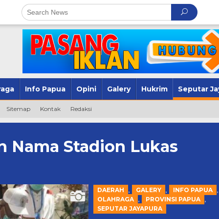
raga
Info Papua
Opini
Galery
Hukrim
Seputar Ja
Sitemap
Kontak
Redaksi
n Nama Stadion Lukas
,
,
,
DAERAH
GALERY
INFO PAPUA
,
,
OLAHRAGA
PROVINSI PAPUA
SEPUTAR JAYAPURA