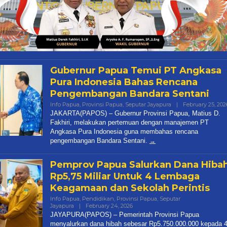
Gubernur Papua Temui PT Angkasa
Pura Indonesia Bahas Rencana
Pengembangan Bandara Sentani
Info Papua
,
Provinsi Papua
,
Seputar Jayapura
|
February 25, 202
JAKARTA(PAPOS) – Gubernur Provinsi Papua, Matius D.
Fakhiri, melakukan pertemuan dengan manajemen PT
Angkasa Pura Indonesia guna membahas rencana
pengembangan Bandara Sentani.
Pemprov Papua Salurkan Dana Hiba
Rp5,75 Miliar Untuk 4 Lembaga
Keagamaan dan Sekolah Perintis
Info Papua
,
Pendidikan
,
Provinsi Papua
,
Seputar
Jayapura
|
February 24, 2026
By
Papua
JAYAPURA(PAPOS) – Pemerintah Provinsi Papua
Pos
menyalurkan dana hibah sebesar Rp5.750.000.000 kepada 