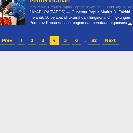
Pemerintahan
Info Papua
,
Provinsi Papua
,
Seputar Jayapura
|
February 19, 202
JAYAPURA(PAPOS) — Gubernur Papua Matius D. Fakhiri
melantik 36 pejabat struktural dan fungsional di lingkungan
Pemprov Papua sebagai bagian dari penataan organisasi
Prev
1
2
3
4
5
6
…
32
Next