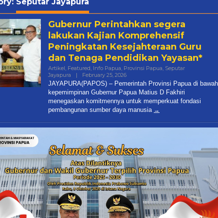
ory:
Seputar Jayapura
Gubernur Perintahkan segera
lakukan Kajian Komprehensif
Peningkatan Kesejahteraan Guru
dan Tenaga Pendidikan Yayasan*
Artikel
,
Featured
,
Info Papua
,
Provinsi Papua
,
Seputar
Jayapura
|
February 25, 2026
By
Papua
JAYAPURA(PAPOS) – Pemerintah Provinsi Papua di bawah
Pos
kepemimpinan Gubernur Papua Matius D Fakhiri
menegaskan komitmennya untuk memperkuat fondasi
pembangunan sumber daya manusia