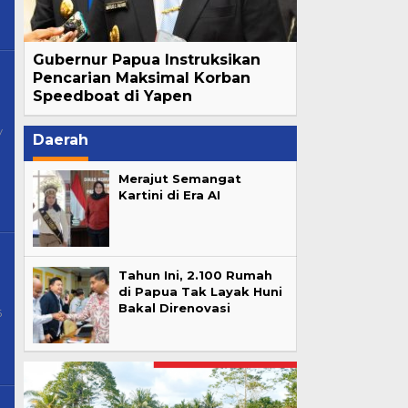
Gubernur Papua Instruksikan
Pencarian Maksimal Korban
Speedboat di Yapen
y
Daerah
Merajut Semangat
Kartini di Era AI
0
Tahun Ini, 2.100 Rumah
di Papua Tak Layak Huni
Bakal Direnovasi
6
By
Papua
Pos