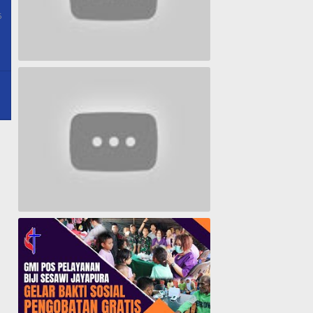
6
By
Papua
Pos
Lagu Timur yang Paling 2022
Lagu Rohani Tanpa Iklan - Lagu Pujian dan Penyembahan Paskah 2022