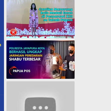
Cantika Manurung Raih Medali Emas di Pesparawi XIII se Tanah Papua
m
Polresta Jayapura Berhasil ungkap jaringan peredaran shabu terbesar