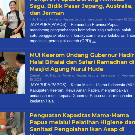
Sagu, Bidik Pasar Jepang, Australia,
dan Jerman
Info Papua
,
Provinsi Papua
,
Seputar Jayapura
|
February 19, 202
JAYAPURA(PAPOS) – Pemerintah Provinsi Papua
mendorong pengembangan komoditas sagu sebagai salah
satu penggerak ekonomi kerakyatan melalui kolaborasi linta
organisasi perangkat daerah (OPD)
MUI Keerom Undang Gubernur Hadir
Halal Bihalal dan Safari Ramadhan di
Masjid Agung Nurul Huda
Daerah
,
Info Papua
,
Provinsi Papua
,
Seputar Jayapura
|
Februar
19, 2026
By
Papua
JAYAPURA(PAPOS) – Ketua Majelis Ulama Indonesia (MUI
Pos
Kabupaten Keerom, Kewa Aman Raden, menyampaikan
undangan resmi kepada Gubernur Papua untuk menghadiri
kegiatan Halal
Penguatan Kapasitas Mama-Mama
Papua melalui Pelatihan Higiene da
Sanitasi Pengolahan Ikan Asap di