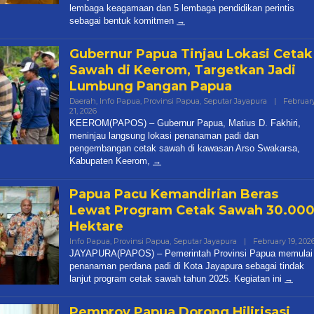
lembaga keagamaan dan 5 lembaga pendidikan perintis
sebagai bentuk komitmen
Gubernur Papua Tinjau Lokasi Cetak
Sawah di Keerom, Targetkan Jadi
Lumbung Pangan Papua
Daerah
,
Info Papua
,
Provinsi Papua
,
Seputar Jayapura
|
Februar
21, 2026
By
Papua
KEEROM(PAPOS) – Gubernur Papua, Matius D. Fakhiri,
Pos
meninjau langsung lokasi penanaman padi dan
pengembangan cetak sawah di kawasan Arso Swakarsa,
Kabupaten Keerom,
Papua Pacu Kemandirian Beras
Lewat Program Cetak Sawah 30.00
Hektare
Info Papua
,
Provinsi Papua
,
Seputar Jayapura
|
February 19, 202
JAYAPURA(PAPOS) – Pemerintah Provinsi Papua memulai
penanaman perdana padi di Kota Jayapura sebagai tindak
lanjut program cetak sawah tahun 2025. Kegiatan ini
Pemprov Papua Dorong Hilirisasi