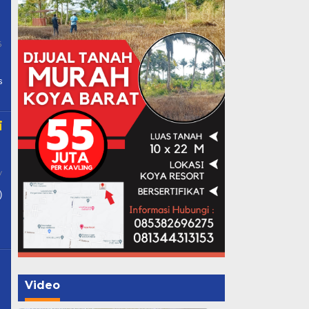
6
By
Papua
Pos
s
i
y
)
n
Video