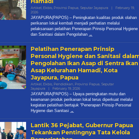
Hamadi
Artikel
,
Ekbis
,
Provinsi Papua
,
Seputar Jayapura
|
February 19,
2026
By
Papua
JAYAPURA(PAPOS) – Peningkatan kualitas produk olahan
Pos
perikanan lokal kembali menjadi perhatian melalui
pelaksanaan pelatihan Penerapan Prinsip Personal Hygiene
dan Sanitasi dalam Pengolahan
Pelatihan Penerapan Prinsip
Personal Hygiene dan Sanitasi dala
Pengolahan Ikan Asap di Sentra Ikan
Asap Kelurahan Hamadi, Kota
Jayapura, Papua
Artikel
,
Ekbis
,
Pendidikan
,
Provinsi Papua
,
Seputar
Jayapura
|
February 19, 2026
By
Papua
JAYAPURA(PAPOS) – Upaya peningkatan mutu dan
Pos
keamanan produk perikanan lokal terus diperkuat melalui
kegiatan pelatihan bertajuk “Penerapan Prinsip Personal
Hygiene dan Sanitasi
Lantik 36 Pejabat, Gubernur Papua
Tekankan Pentingnya Tata Kelola