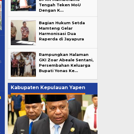
Tengah Teken MoU
Dengan K…
Bagian Hukum Setda
Mamteng Gelar
Harmonisasi Dua
Raperda di Jayapura
Rampungkan Halaman
GKI Zoar Abeale Sentani,
6
By
Persembahan Keluarga
Papua
Pos
Bupati Yonas Ke…
Kabupaten Kepulauan Yapen
h
4