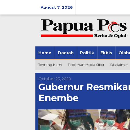
Skip
August 7, 2026
to
content
Home
Daerah
Politik
Ekbis
Olah
Tentang Kami
Pedoman Media Siber
Disclaimer
October 23, 2020
Gubernur Resmika
Enembe