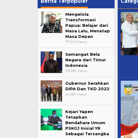
Berita Terpopuler
Categ
Mengelola
Transformasi
Papua: Belajar dari
Masa Lalu, Menatap
Masa Depan
177,413 Views
Semangat Bela
Negara dari Timur
Indonesia
176,282 Views
Gubernur Serahkan
DIPA Dan TKD 2022
54,065 Views
Kejari Yapen
Tetapkan
Bendahara Umum
PSKGJ Inisial YR
Sebagai Tersangka