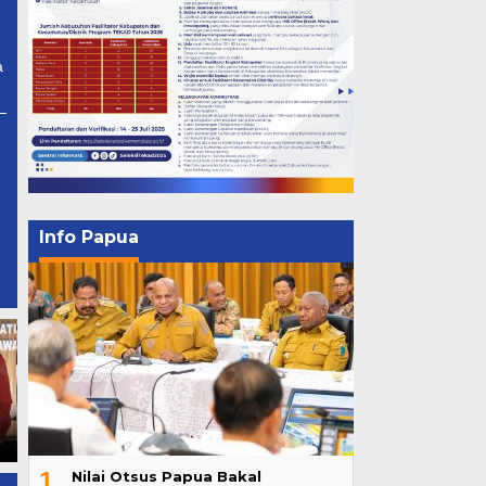
a
Info Papua
Nilai Otsus Papua Bakal
Dikembalikan jadi Rp 12,69
Triliun
1
Nilai Otsus Papua Bakal