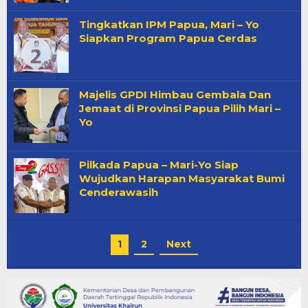
Tingkatkan IPM Papua, Mari – Yo
Siapkan Program Papua Cerdas
Majelis GPDI Himbau Gembala Dan
Jemaat di Provinsi Papua Pilih Mari –
Yo
Pilkada Papua – Mari-Yo Siap
Wujudkan Harapan Masyarakat Bumi
Cenderawasih
1
2
Next