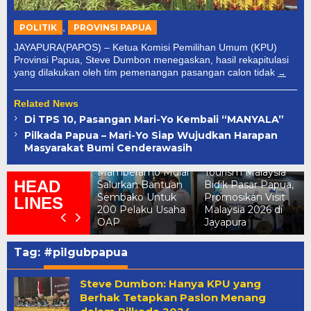
,
POLITIK
PROVINSI PAPUA
JAYAPURA(PAPOS) – Ketua Komisi Pemilihan Umum (KPU)
Provinsi Papua, Steve Dumbon menegaskan, hasil rekapitulasi
yang dilakukan oleh tim pemenangan pasangan calon tidak
Related News
Di TPS 10, Pasangan Mari-Yo Kembali “MANYALA”
erkuat Produk
Pilkada Papua – Mari-Yo Siap Wujudkan Harapan
ukum Daerah,
Masyarakat Bumi Cenderawasih
emkab dan
Pemkab
PRK
Mamberamo Mulai
Tourism Malaysia
HEAD
amberamo
Salurkan Bantuan
Bidik Pasar Papua,
engah Teken
Sembako Untuk
Promosikan Visit
LINES
oU Dengan
200 Pelaku Usaha
Malaysia 2026 di
emenkum Papua
OAP
Jayapura
Tag:
#pilgubpapua
Steve Dumbon: Hanya KPU yang
Berhak Tetapkan Paslon Menang