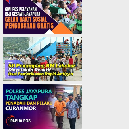
GMI Pos Pelayanan Biji Sesawi Jayapura Gelar Bakti Sosial Pengobatan Umum Gratis
50 Penumpang KM. Labobar Dinyatakan Reaktif Usai Pemeriksaan Rapid Antigen