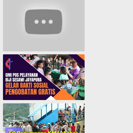
Lagu Rohani Tanpa Iklan - Lagu Pujian dan Penyembahan Paskah 2022
GMI Pos Pelayanan Biji Sesawi Jayapura Gelar Bakti Sosial Pengobatan Umum Gratis