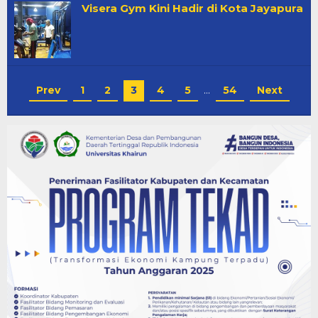
Visera Gym Kini Hadir di Kota Jayapura
Prev
1
2
3
4
5
…
54
Next