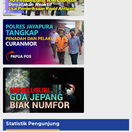
50 Penumpang KM. Labobar Dinyatakan Reaktif Usai Pemeriksaan Rapid Antigen
Polres Jayapura Tangkap Penadah dan Pelaku Curanmor - Papua Pos
Menelusuri Goa Jepang - Biak
Statistik Pengunjung