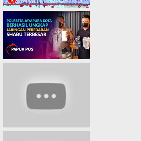
Cantika Manurung Raih Medali Emas di Pesparawi XIII se Tanah Papua
Polresta Jayapura Berhasil ungkap jaringan peredaran shabu terbesar
Lagu Timur yang Paling 2022