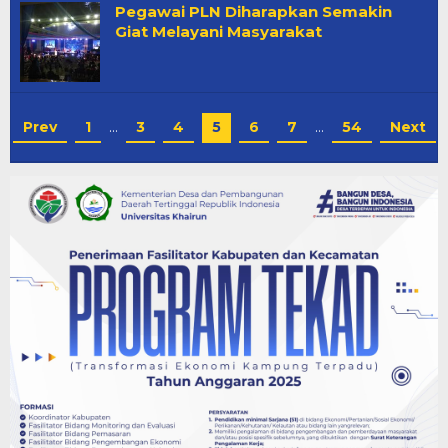
Pegawai PLN Diharapkan Semakin
Giat Melayani Masyarakat
Prev
1
…
3
4
5
6
7
…
54
Next