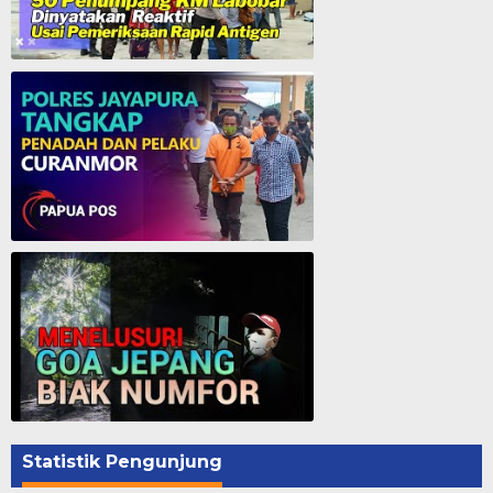
50 Penumpang KM. Labobar Dinyatakan Reaktif Usai Pemeriksaan Rapid Antigen
Polres Jayapura Tangkap Penadah dan Pelaku Curanmor - Papua Pos
Menelusuri Goa Jepang - Biak
Statistik Pengunjung