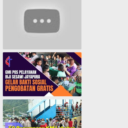
Lagu Rohani Tanpa Iklan - Lagu Pujian dan Penyembahan Paskah 2022
GMI Pos Pelayanan Biji Sesawi Jayapura Gelar Bakti Sosial Pengobatan Umum Gratis