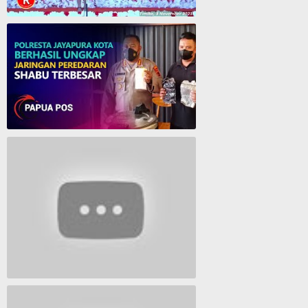
Cantika Manurung Raih Medali Emas di Pesparawi XIII se Tanah Papua
Polresta Jayapura Berhasil ungkap jaringan peredaran shabu terbesar
Lagu Timur yang Paling 2022