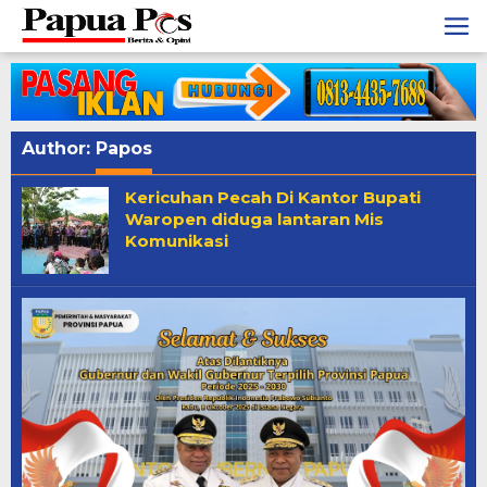
Skip
to
content
Author:
Papos
Kericuhan Pecah Di Kantor Bupati
Waropen diduga lantaran Mis
Komunikasi