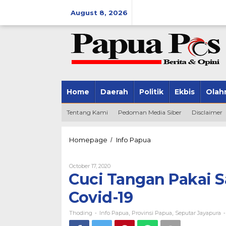
Skip
August 8, 2026
to
content
Home
Daerah
Politik
Ekbis
Olah
Tentang Kami
Pedoman Media Siber
Disclaimer
Homepage
Info Papua
Cuci
/
Tangan
Pakai
October 17, 2020
By
Sabun
Thoding
Cuci Tangan Pakai 
Demi
Papua
Covid-19
Bebas
Covid-
19
Thoding
Info Papua
Provinsi Papua
Seputar Jayapura
-
,
,
-