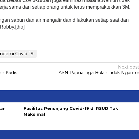
pua Bebas Covid-19dan juga eliminasi malaria.Namun tidak
kerja sama dari setiap orang untuk terus mempraktekkan 3M.
ngan sabun dan air mengalir dan dilakukan setiap saat dan
 Robby.[tho]
ndemi Covid-19
Next pos
an Kadis
ASN Papua Tiga Bulan Tidak Nganto
dan
Fasilitas Penunjang Covid-19 di RSUD Tak
Maksimal