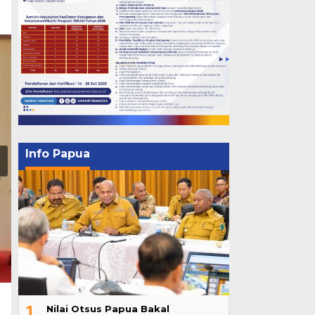
Info Papua
1
Nilai Otsus Papua Bakal