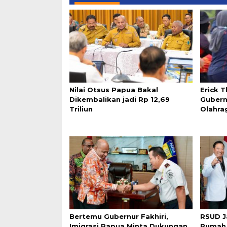
Nilai Otsus Papua Bakal
Erick 
Dikembalikan jadi Rp 12,69
Gubern
Triliun
Olahra
Bertemu Gubernur Fakhiri,
RSUD J
Imigrasi Papua Minta Dukungan
Rumah 