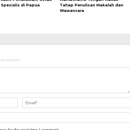
 Spesialis di Papua
Tahap Penulisan Makalah dan
Wawancara
s are marked
*
ser for the next time I comment.