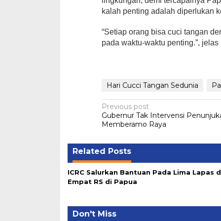
lingkungan, demi tercapainya Pa
kalah penting adalah diperlukan 
“Setiap orang bisa cuci tangan de
pada waktu-waktu penting.”, jelas
Hari Cucci Tangan Sedunia
Pa
Post
Previous post
Gubernur Tak Intervensi Penunjuk
navigation
Memberamo Raya
Related Posts
ICRC Salurkan Bantuan Pada Lima Lapas 
Empat RS di Papua
Don't Miss