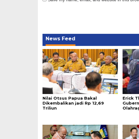
News Feed
Nilai Otsus Papua Bakal
Erick 
Dikembalikan jadi Rp 12,69
Gubern
Triliun
Olahra