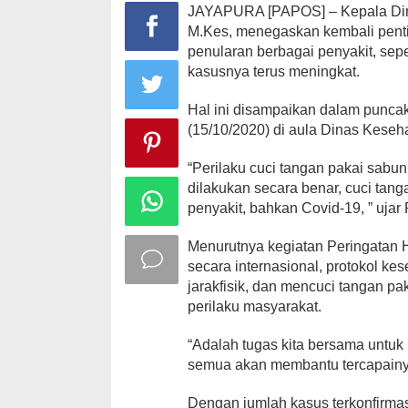
JAYAPURA [PAPOS] – Kepala Din
M.Kes, menegaskan kembali pent
penularan berbagai penyakit, sepe
kasusnya terus meningkat.
Hal ini disampaikan dalam punca
(15/10/2020) di aula Dinas Keseh
“Perilaku cuci tangan pakai sabun
dilakukan secara benar, cuci tan
penyakit, bahkan Covid-19, ” ujar
Menurutnya kegiatan Peringatan H
secara internasional, protokol ke
jarakfisik, dan mencuci tangan p
perilaku masyarakat.
“Adalah tugas kita bersama untu
semua akan membantu tercapainy
Dengan jumlah kasus terkonfirma