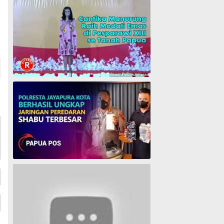
Cantika Manurung Raih Medali Emas di Pesparawi XIII se Tanah Papua
Polresta Jayapura Berhasil ungkap jaringan peredaran shabu terbesar