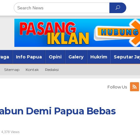
raga
Info Papua
Opini
Galery
Hukrim
Seputar Ja
Sitemap
Kontak
Redaksi
Follow Us
Sabun Demi Papua Bebas
4,378 Views