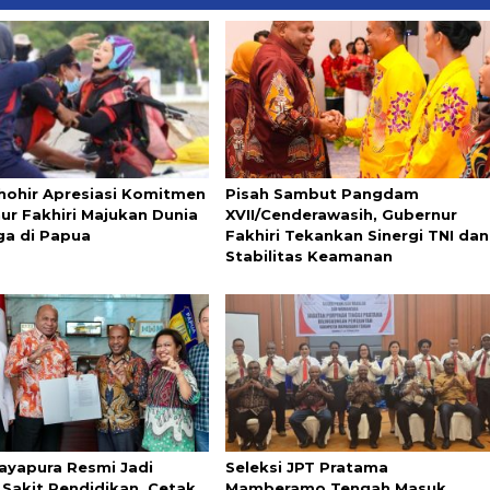
Thohir Apresiasi Komitmen
Pisah Sambut Pangdam
ur Fakhiri Majukan Dunia
XVII/Cenderawasih, Gubernur
ga di Papua
Fakhiri Tekankan Sinergi TNI dan
Stabilitas Keamanan
ayapura Resmi Jadi
Seleksi JPT Pratama
Sakit Pendidikan, Cetak
Mamberamo Tengah Masuk