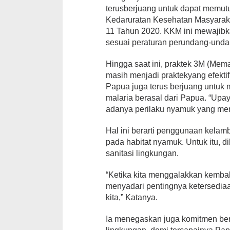
terusberjuang untuk dapat memutu
Kedaruratan Kesehatan Masyaraka
11 Tahun 2020. KKM ini mewajib
sesuai peraturan perundang-unda
Hingga saat ini, praktek 3M (Mem
masih menjadi praktekyang efekti
Papua juga terus berjuang untuk m
malaria berasal dari Papua. “Upay
adanya perilaku nyamuk yang meng
Hal ini berarti penggunaan kelam
pada habitat nyamuk. Untuk itu, 
sanitasi lingkungan.
“Ketika kita menggalakkan kembal
menyadari pentingnya ketersediaa
kita,” Katanya.
Ia menegaskan juga komitmen bers