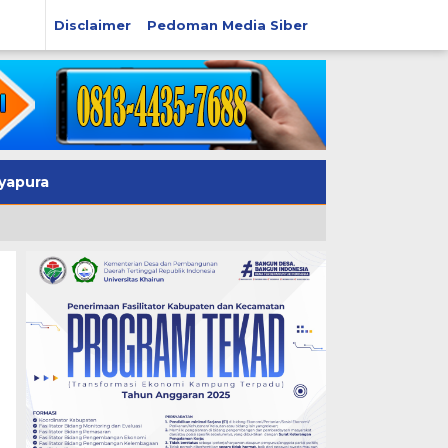
Disclaimer
Pedoman Media Siber
yapura