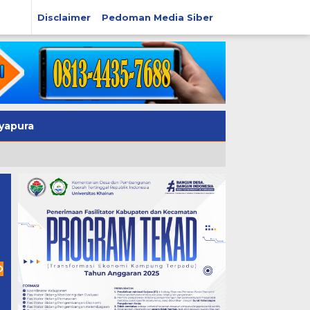
Disclaimer
Pedoman Media Siber
yapura
O