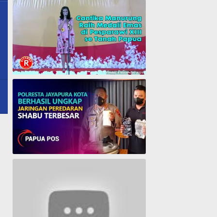
ua
Cantika Manurung Raih Medali Emas di Pesparawi XIII se Tanah Papua
Polresta Jayapura Berhasil ungkap jaringan peredaran shabu terbesar