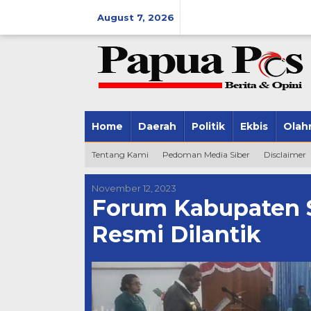
Skip
August 7, 2026
to
content
Home
Daerah
Politik
Ekbis
Olah
Tentang Kami
Pedoman Media Siber
Disclaimer
November 12, 2023
Forum Kabupaten
Resmi Dilantik