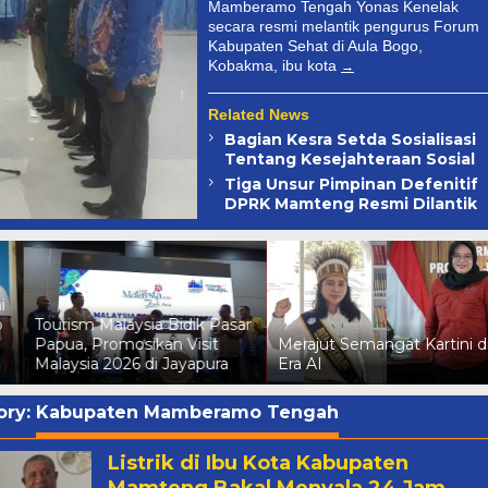
Mamberamo Tengah Yonas Kenelak
secara resmi melantik pengurus Forum
Kabupaten Sehat di Aula Bogo,
Kobakma, ibu kota
Related News
Bagian Kesra Setda Sosialisasi
Tentang Kesejahteraan Sosial
Tiga Unsur Pimpinan Defenitif
DPRK Mamteng Resmi Dilantik
Tourism Malaysia Bidik Pasar
Papua, Promosikan Visit
Merajut Semangat Kartini di
Malaysia 2026 di Jayapura
Era AI
ory:
Kabupaten Mamberamo Tengah
Listrik di Ibu Kota Kabupaten