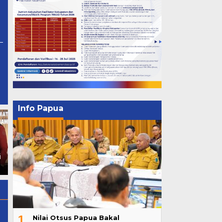
Info Papua
Nilai Otsus Papua Bakal
Dikembalikan jadi Rp 12,69
Triliun
1
Nilai Otsus Papua Bakal