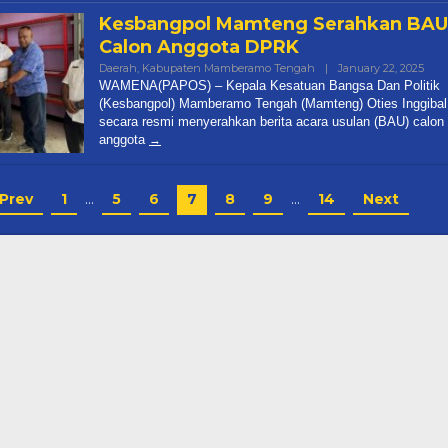
Kesbangpol Mamteng Serahkan BAU
Calon Anggota DPRK
Daerah
,
Kabupaten Mamberamo Tengah
|
January 22, 2025
By
Pap
WAMENA(PAPOS) – Kepala Kesatuan Bangsa Dan Politik
Pos
(Kesbangpol) Mamberamo Tengah (Mamteng) Oties Inggibal
secara resmi menyerahkan berita acara usulan (BAU) calon
anggota
Prev
1
…
5
6
7
8
9
…
14
Next