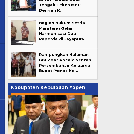
Tengah Teken MoU
Dengan K…
a
Bagian Hukum Setda
Mamteng Gelar
Harmonisasi Dua
Raperda di Jayapura
Rampungkan Halaman
GKI Zoar Abeale Sentani,
Persembahan Keluarga
Bupati Yonas Ke…
a
Kabupaten Kepulauan Yapen