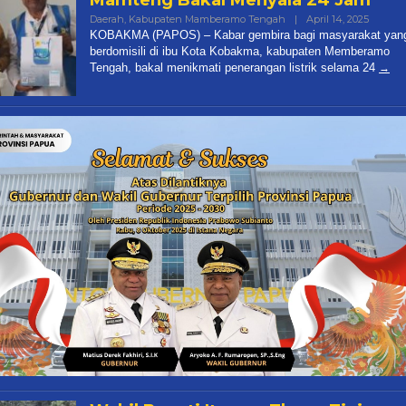
Mamteng Bakal Menyala 24 Jam
Daerah
,
Kabupaten Mamberamo Tengah
|
April 14, 2025
By
Papua
KOBAKMA (PAPOS) – Kabar gembira bagi masyarakat yan
Pos
berdomisili di ibu Kota Kobakma, kabupaten Memberamo
Tengah, bakal menikmati penerangan listrik selama 24