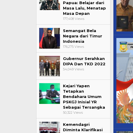
Papua: Belajar dari
Masa Lalu, Menatap
Masa Depan
177,408 Views
Semangat Bela
Negara dari Timur
Indonesia
176,275 Views
Gubernur Serahkan
DIPA Dan TKD 2022
54,049 Views
Kejari Yapen
Tetapkan
Bendahara Umum
PSKGJ Inisial YR
Sebagai Tersangka
50,322 Views
Kemendagri
Diminta Klarifikasi