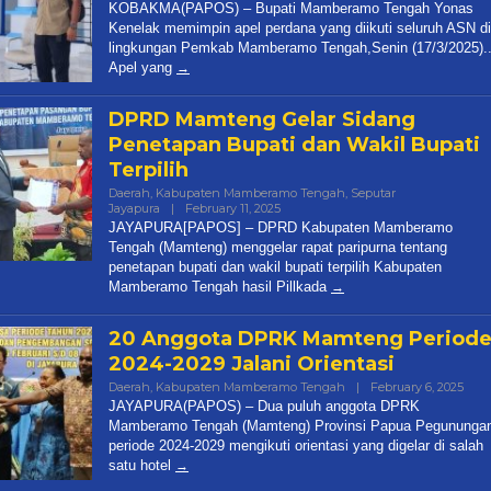
Papua
KOBAKMA(PAPOS) – Bupati Mamberamo Tengah Yonas
Pos
Kenelak memimpin apel perdana yang diikuti seluruh ASN di
lingkungan Pemkab Mamberamo Tengah,Senin (17/3/2025).
Apel yang
DPRD Mamteng Gelar Sidang
Penetapan Bupati dan Wakil Bupati
Terpilih
Daerah
,
Kabupaten Mamberamo Tengah
,
Seputar
Jayapura
|
February 11, 2025
By
Papua
JAYAPURA[PAPOS] – DPRD Kabupaten Mamberamo
Pos
Tengah (Mamteng) menggelar rapat paripurna tentang
penetapan bupati dan wakil bupati terpilih Kabupaten
Mamberamo Tengah hasil Pillkada
20 Anggota DPRK Mamteng Period
2024-2029 Jalani Orientasi
Daerah
,
Kabupaten Mamberamo Tengah
|
February 6, 2025
By
Pap
JAYAPURA(PAPOS) – Dua puluh anggota DPRK
Pos
Mamberamo Tengah (Mamteng) Provinsi Papua Pegununga
periode 2024-2029 mengikuti orientasi yang digelar di salah
satu hotel