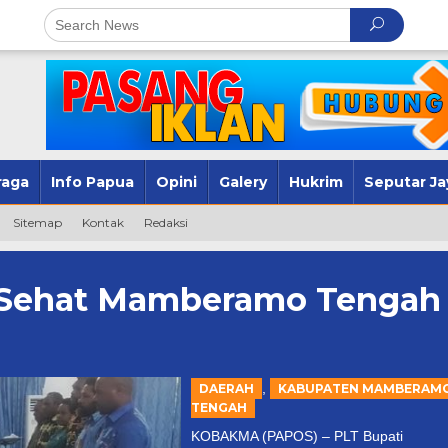
raga
Info Papua
Opini
Galery
Hukrim
Seputar Ja
Sitemap
Kontak
Redaksi
 Sehat Mamberamo Tengah
,
DAERAH
KABUPATEN MAMBERAM
TENGAH
KOBAKMA (PAPOS) – PLT Bupati