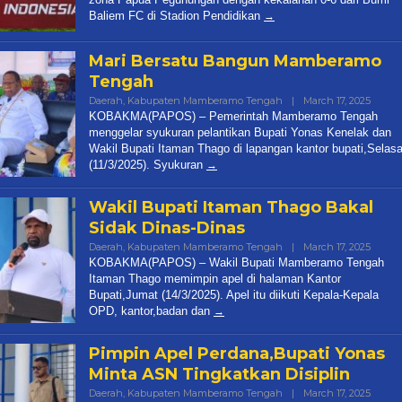
Baliem FC di Stadion Pendidikan
Mari Bersatu Bangun Mamberamo
Tengah
Daerah
,
Kabupaten Mamberamo Tengah
|
March 17, 2025
By
Papua
KOBAKMA(PAPOS) – Pemerintah Mamberamo Tengah
Pos
menggelar syukuran pelantikan Bupati Yonas Kenelak dan
Wakil Bupati Itaman Thago di lapangan kantor bupati,Selas
(11/3/2025). Syukuran
Wakil Bupati Itaman Thago Bakal
Sidak Dinas-Dinas
Daerah
,
Kabupaten Mamberamo Tengah
|
March 17, 2025
By
Papua
KOBAKMA(PAPOS) – Wakil Bupati Mamberamo Tengah
Pos
Itaman Thago memimpin apel di halaman Kantor
Bupati,Jumat (14/3/2025). Apel itu diikuti Kepala-Kepala
OPD, kantor,badan dan
Pimpin Apel Perdana,Bupati Yonas
Minta ASN Tingkatkan Disiplin
Daerah
,
Kabupaten Mamberamo Tengah
|
March 17, 2025
By