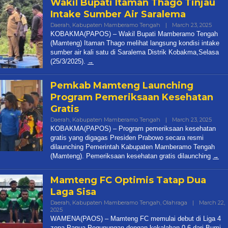
Wakil Bupati Itaman Thago Tinjau
Intake Sumber Air Saralema
Daerah
,
Kabupaten Mamberamo Tengah
|
March 23, 2025
By
Papu
KOBAKMA(PAPOS) – Wakil Bupati Mamberamo Tengah
Pos
(Mamteng) Itaman Thago melihat langsung kondisi intake
sumber air kali satu di Saralema Distrik Kobakma,Selasa
(25/3/2025).
Pemkab Mamteng Launching
Program Pemeriksaan Kesehatan
Gratis
Daerah
,
Kabupaten Mamberamo Tengah
|
March 23, 2025
By
Papu
KOBAKMA(PAPOS) – Program pemeriksaan kesehatan
Pos
gratis yang digagas Presiden Prabowo secara resmi
dilaunching Pemerintah Kabupaten Mamberamo Tengah
(Mamteng). Pemeriksaan kesehatan gratis dilaunching
Mamteng FC Optimis Tatap Dua
Laga Sisa
Daerah
,
Kabupaten Mamberamo Tengah
,
Olahraga
|
March 22,
2025
By
Papua
WAMENA(PAOS) – Mamteng FC memulai debut di Liga 4
Pos
zona Papua Pegunungan dengan kekalahan 0-6 dari Bumi