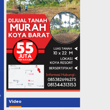
.
e
ua
n
Video