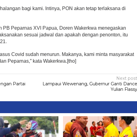
 halangan bagi kami. Intinya, PON akan tetap terlaksana di
ian PB Peparnas XVI Papua, Doren Wakerkwa menegaskan
aksanakan sesuai jadwal dan apakah dengan penonton, itu
21.
kasus Covid sudah menurun. Makanya, kami minta masyarakat
n Peparnas,” kata Wakerkwa.[tho]
Next pos
engan Partai
Lampaui Wewenang, Gubernur Ganti Danc
Yulian Flass