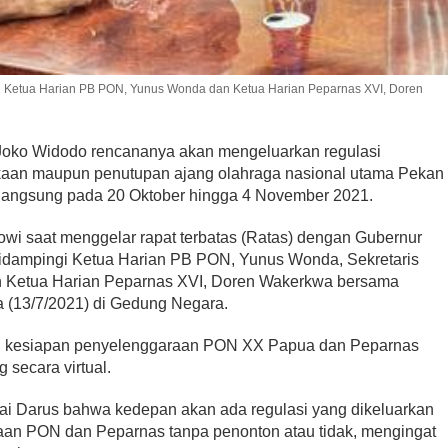
i Ketua Harian PB PON, Yunus Wonda dan Ketua Harian Peparnas XVI, Doren
oko Widodo rencananya akan mengeluarkan regulasi
aan maupun penutupan ajang olahraga nasional utama Pekan
langsung pada 20 Oktober hingga 4 November 2021.
owi saat menggelar rapat terbatas (Ratas) dengan Gubernur
idampingi Ketua Harian PB PON, Yunus Wonda, Sekretaris
 Ketua Harian Peparnas XVI, Doren Wakerkwa bersama
sa (13/7/2021) di Gedung Negara.
ng kesiapan penyelenggaraan PON XX Papua dan Peparnas
 secara virtual.
fai Darus bahwa kedepan akan ada regulasi yang dikeluarkan
naan PON dan Peparnas tanpa penonton atau tidak, mengingat