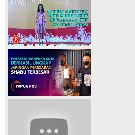
Cantika Manurung Raih Medali Emas di Pesparawi XIII se Tanah Papua
Polresta Jayapura Berhasil ungkap jaringan peredaran shabu terbesar