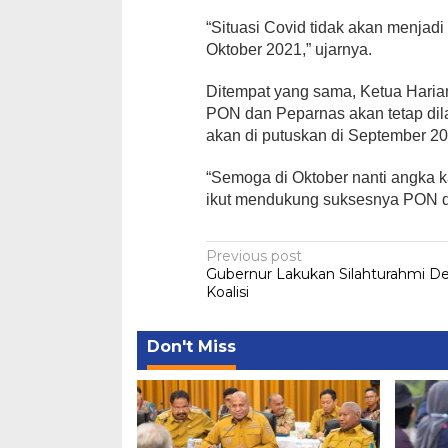
“Situasi Covid tidak akan menjadi
Oktober 2021,” ujarnya.
Ditempat yang sama, Ketua Har
PON dan Peparnas akan tetap dil
akan di putuskan di September 20
“Semoga di Oktober nanti angka 
ikut mendukung suksesnya PON da
Post
Previous post
Gubernur Lakukan Silahturahmi D
navigation
Koalisi
Don't Miss