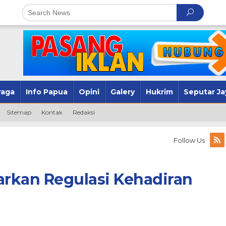
raga
Info Papua
Opini
Galery
Hukrim
Seputar Ja
Sitemap
Kontak
Redaksi
Follow Us
arkan Regulasi Kehadiran