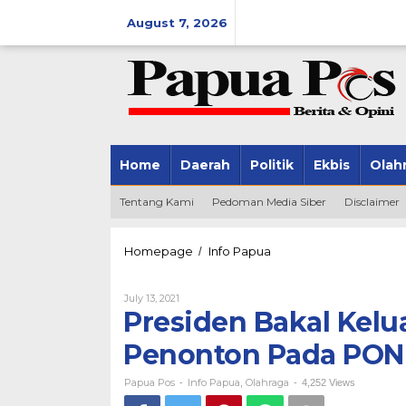
Skip
August 7, 2026
to
content
Home
Daerah
Politik
Ekbis
Olah
Tentang Kami
Pedoman Media Siber
Disclaimer
Homepage
Info Papua
Presiden
/
Bakal
Keluarkan
July 13, 2021
By
Regulasi
Papua
Presiden Bakal Kelu
Kehadiran
Pos
Penonton
Penonton Pada PON
Pada
PON
Papua Pos
Info Papua
Olahraga
-
,
-
4,252 Views