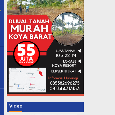
r
Video