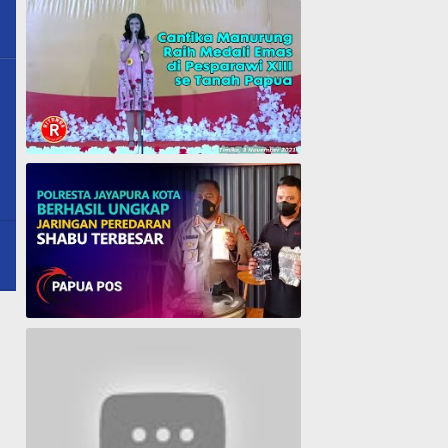
Cantika Manurung Raih Medali Emas di Pesparawi XIII se Tanah Papua
Polresta Jayapura Berhasil ungkap jaringan peredaran shabu terbesar