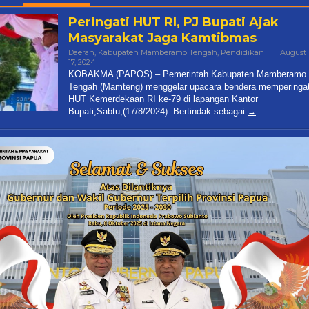
Peringati HUT RI, PJ Bupati Ajak
Masyarakat Jaga Kamtibmas
Daerah
,
Kabupaten Mamberamo Tengah
,
Pendidikan
|
August
17, 2024
By
Papua
KOBAKMA (PAPOS) – Pemerintah Kabupaten Mamberamo
Pos
Tengah (Mamteng) menggelar upacara bendera memperingat
HUT Kemerdekaan RI ke-79 di lapangan Kantor
Bupati,Sabtu,(17/8/2024). Bertindak sebagai