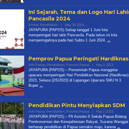
Ini Sejarah, Tema dan Logo Hari Lahi
Pancasila 2024
Artikel
,
Pendidikan
|
May 30, 2024
By
Papos
JAYAPURA (PAPOS) Setiap tanggal 1 Juni kita
memperingati hari lahir Pancasila. Pada tahun ini kita
memperingatinya pada hari Sabtu 1 Juni 2024.
Pemprov Papua Peringati Hardiknas
Info Papua
,
Pendidikan
,
Provinsi Papua
|
May 2, 2023
By
Papua
JAYAPURA (PAPOS) – Pemerintah Papua menggelar
Pos
upacara memperingati Hari Pendidikan Nasional (Hardiknas)
2023, Selasa (2/5/2023) di Lapangan Upacara SMU N 3
Buper
Pendidikan Pintu Menyiapkan SDM
Info Papua
,
Pendidikan
,
Provinsi Papua
|
May 2, 2023
By
Papua
JAYAPURA (PAPOS) – Plt Asisten II Sekda Papua Bidang
Pos
Perekonomian dan Kesejahteraan Rakyat, Suzana Wanggai
berharap pendidikan di Papua semakin maju, karena