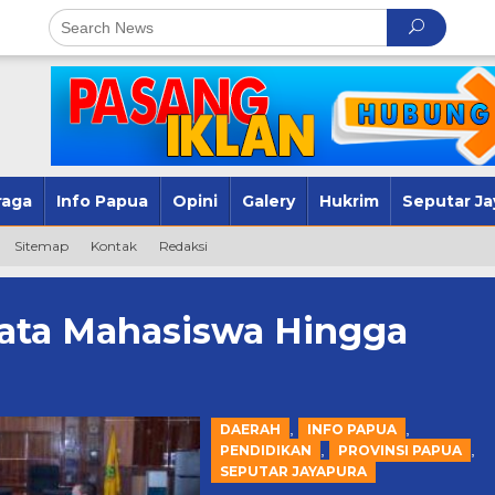
raga
Info Papua
Opini
Galery
Hukrim
Seputar Ja
Sitemap
Kontak
Redaksi
ta Mahasiswa Hingga
,
,
DAERAH
INFO PAPUA
,
,
PENDIDIKAN
PROVINSI PAPUA
SEPUTAR JAYAPURA