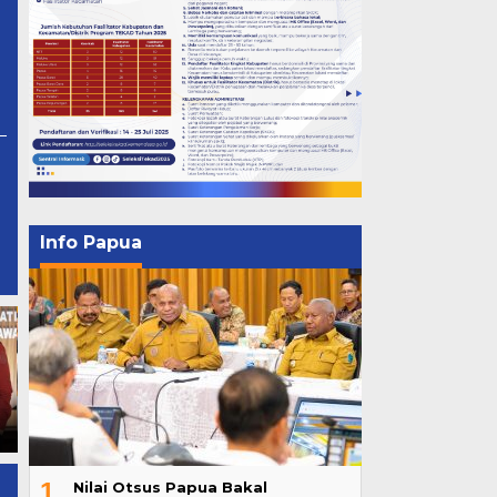
Info Papua
Nilai Otsus Papua Bakal
Dikembalikan jadi Rp 12,69
Triliun
1
Nilai Otsus Papua Bakal