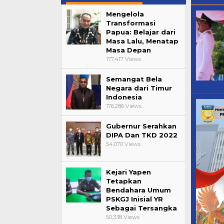
Mengelola
Transformasi
Papua: Belajar dari
Masa Lalu, Menatap
Masa Depan
177,417 Views
Semangat Bela
Negara dari Timur
Indonesia
176,286 Views
Gubernur Serahkan
DIPA Dan TKD 2022
54,070 Views
Kejari Yapen
Tetapkan
Bendahara Umum
PSKGJ Inisial YR
Sebagai Tersangka
50,338 Views