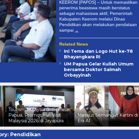
KEEROM [PAPOS] – Untuk memastikan
penerima beasiswa masih berstatus
sebagai mahasiswa aktif, Pemerintah
Kabupaten Keerom melalui Dinas
Pendidikan akan melakukan pendataan
sampai
Related News
Ini Tema dan Logo Hut ke-78
Bhayangkara RI
UM Papua Gelar Kuliah Umum
bersama Doktor Salmah
Orbayyinah
Tourism Malaysia Bidik Pasar
Papua, Promosikan Visit
Merajut Semangat Kartini di
Malaysia 2026 di Jayapura
Era AI
ory:
Pendidikan