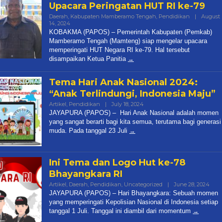
Upacara Peringatan HUT RI ke-79
Daerah
,
Kabupaten Mamberamo Tengah
,
Pendidikan
|
August
14, 2024
By
Papua
KOBAKMA (PAPOS) – Pemerintah Kabupaten (Pemkab)
Pos
Mamberamo Tengah (Mamteng) siap mengelar upacara
memperingati HUT Negara RI ke-79. Hal tersebut
disampaikan Ketua Panitia
Tema Hari Anak Nasional 2024:
“Anak Terlindungi, Indonesia Maju”
Artikel
,
Pendidikan
|
July 18, 2024
By
Papos
JAYAPURA (PAPOS) – Hari Anak Nasional adalah momen
yang sangat berarti bagi kita semua, terutama bagi generasi
muda. Pada tanggal 23 Juli
Ini Tema dan Logo Hut ke-78
Bhayangkara RI
Artikel
,
Daerah
,
Pendidikan
,
Uncategorized
|
June 28, 2024
By
Pap
JAYAPURA (PAPOS) – Hari Bhayangkara: Sebuah momen
yang memperingati Kepolisian Nasional di Indonesia setiap
tanggal 1 Juli. Tanggal ini diambil dari momentum