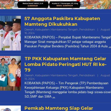
57 Anggota Paskibra Kabupaten
Mamteng Dikukuhkan
Daerah
,
Kabupaten Mamberamo Tengah
,
Pendidikan
|
August
16, 2024
By
Papua
KOBAKMA (PAPOS) – Penjabat Bupati Mamberamo Tenga
Pos
Manogar Sirait mengukuhkan 57 pelajar sebagai anggota
Pasukan Pengibar Bendera (Paskibra) Tahun 2024 di Aula
TP PKK Kabupaten Mamteng Gelar
Lomba Pidato Peringati HUT RI ke-
79
Daerah
,
Kabupaten Mamberamo Tengah
,
Pendidikan
|
August
15, 2024
By
Papua
KOBAKMA (PAPOS) – Tim Pengerak (TP) Pemberdayaan
Pos
Kesejahteraan Keluarga (PKK) Kabupaten Mamberamo
Tengah (Mamteng) menggelar lomba pidato bagi siswa-siswi
SD,SMP dan SMA
Pemkab Mamteng Siap Gelar