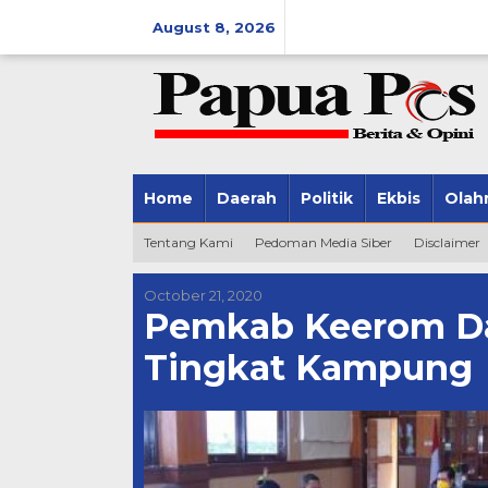
Skip
August 8, 2026
to
content
Home
Daerah
Politik
Ekbis
Olah
Tentang Kami
Pedoman Media Siber
Disclaimer
October 21, 2020
Pemkab Keerom Da
Tingkat Kampung