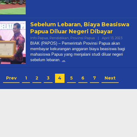
Sebelum Lebaran, Biaya Beasiswa
Papua Diluar Negeri Dibayar
Info Papua
,
Pendidikan
,
Provinsi Papua
|
April 13, 2023
By
Papua
BIAK (PAPOS) – Pemerintah Provinsi Papua akan
Pos
membayar kekurangan anggaran biaya beasiswa bagi
mahasiswa Papua yang menjalani studi diluar negeri
sebelum lebaran.
Prev
1
2
3
4
5
6
7
Next