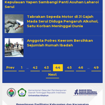
Kepulauan Yapen Sambangi Panti Asuhan Laharoi
Serui
Tabrakan Sepeda Motor di Jl Gajah
Mada Serui Diduga Pengaruh Alkohol,
Satu Korban Meninggal Dunia
Anggota Polres Keerom Bersihkan
Sejumlah Rumah Ibadah
Prev
1
…
42
43
44
45
46
…
49
Next