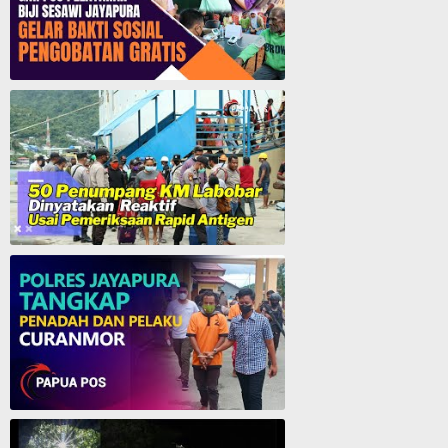
GMI Pos Pelayanan Biji Sesawi Jayapura Gelar Bakti Sosial Pengobatan Umum Gratis
50 Penumpang KM. Labobar Dinyatakan Reaktif Usai Pemeriksaan Rapid Antigen
Polres Jayapura Tangkap Penadah dan Pelaku Curanmor - Papua Pos