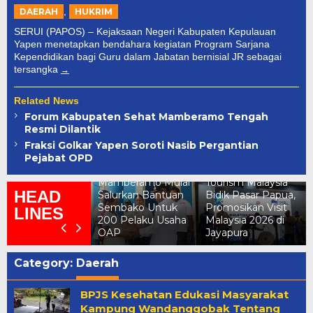
,
DAERAH
HUKRIM
SERUI (PAPOS) – Kejaksaan Negeri Kabupaten Kepulauan
Yapen menetapkan bendahara kegiatan Program Sarjana
Kependidikan bagi Guru dalam Jabatan bernisial JR sebagai
tersangka
Related News
Forum Kabupaten Sehat Mamberamo Tengah
Resmi Dilantik
erkuat Produk
Fraksi Golkar Yapen Soroti Nasib Pergantian
ukum Daerah,
Pejabat OPD
emkab dan
Pemkab
PRK
Mamberamo Mulai
Tourism Malaysia
HEAD
amberamo
Salurkan Bantuan
Bidik Pasar Papua,
engah Teken
Sembako Untuk
Promosikan Visit
LINES
oU Dengan
200 Pelaku Usaha
Malaysia 2026 di
emenkum Papua
OAP
Jayapura
Category:
Daerah
BPJS Kesehatan Edukasi Masyarakat
Kampung Wandanggobak Tentang